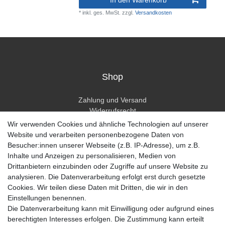
In den Warenkorb
*
inkl. ges. MwSt.
zzgl.
Versandkosten
Shop
Zahlung und Versand
Widerrufsrecht
Widerrufsformular
Wir verwenden Cookies und ähnliche Technologien auf unserer
Hilfe
Website und verarbeiten personenbezogene Daten von
Besucher:innen unserer Webseite (z.B. IP-Adresse), um z.B.
Mein Konto
Inhalte und Anzeigen zu personalisieren, Medien von
Drittanbietern einzubinden oder Zugriffe auf unsere Website zu
Registrieren
analysieren. Die Datenverarbeitung erfolgt erst durch gesetzte
Anmelden
Cookies. Wir teilen diese Daten mit Dritten, die wir in den
Einstellungen benennen.
Unternehmen
Die Datenverarbeitung kann mit Einwilligung oder aufgrund eines
berechtigten Interesses erfolgen. Die Zustimmung kann erteilt
Kontakt