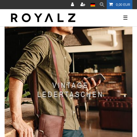
0,00 EUR
☰