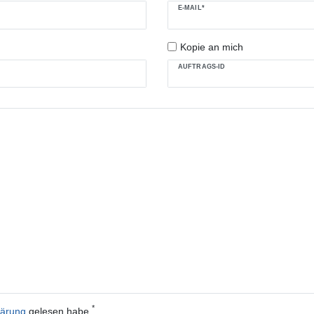
E-MAIL*
Kopie an mich
AUFTRAGS-ID
*
lärung
gelesen habe.