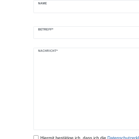
Ceres::Template.mailFormHoneypotLabel
NAME
BETREFF*
NACHRICHT*
Hiermit bestätige ich, dass ich die
Daten­schutz­erk