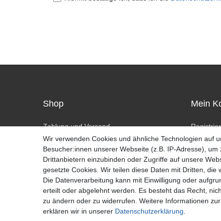
Shop
Mein K
Zahlung und Versand
Registrie
Widerrufsrecht
Anmelde
Wir verwenden Cookies und ähnliche Technologien auf 
Widerrufsformular
Besucher:innen unserer Webseite (z.B. IP-Adresse), um z
Hilfe
Drittanbietern einzubinden oder Zugriffe auf unsere Webs
gesetzte Cookies. Wir teilen diese Daten mit Dritten, die
Die Datenverarbeitung kann mit Einwilligung oder aufgru
erteilt oder abgelehnt werden. Es besteht das Recht, nich
zu ändern oder zu widerrufen. Weitere Informationen 
erklären wir in unserer
Daten­schutz­erklärung
.