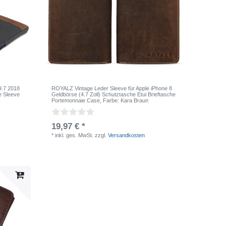
9.7 2018
ROYALZ Vintage Leder Sleeve für Apple iPhone 8
e Sleeve
Geldbörse (4.7 Zoll) Schutztasche Etui Brieftasche
Portemonnaie Case
, Farbe: Kara Braun
19,97 € *
*
inkl. ges. MwSt.
zzgl.
Versandkosten