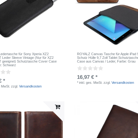
dertasche für Sony Xperia XZ2
ROYALZ Canvas Tasche für Apple iPad 
eder Sleeve Vintage (Nur für XZ2
Schutz Hülle 9,7 Zoll Tablet Schutztasch
geeignet) Schutztasche Cover Case
Case aus Canvas / Leder
, Farbe: Grau
e: Schwarz
16,97 € *
€ *
*
inkl. ges. MwSt.
zzgl.
Versandkosten
. MwSt.
zzgl.
Versandkosten