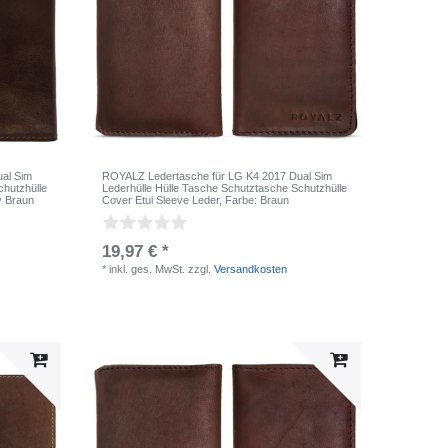
al Sim
ROYALZ Ledertasche für LG K4 2017 Dual Sim
chutzhülle
Lederhülle Hülle Tasche Schutztasche Schutzhülle
y Braun
Cover Etui Sleeve Leder
, Farbe: Braun
19,97 € *
*
inkl. ges. MwSt.
zzgl.
Versandkosten