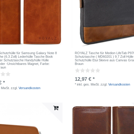
hutzhülle für Samsung Galaxy Note 8
ROYALZ Tasche für Medion LifeTab P97
he (6.3 Zoll) Lederhülle Tasche Book
Schutztasche ( MD60201 ) 9.7 Zoll Hüll
r Schutztasche Handyhülle Hülle
Schutzhülle Etui Sleeve aus Canvas Gra
eder -Unsichtbares Magnet
, Farbe:
Braun
raun
12,97 € *
€ *
*
inkl. ges. MwSt.
zzgl.
Versandkosten
. MwSt.
zzgl.
Versandkosten