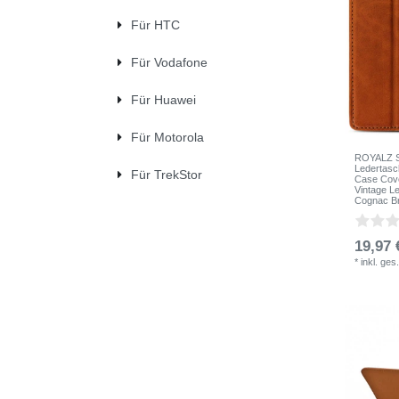
Für HTC
Für Vodafone
Für Huawei
Für Motorola
ROYALZ Sc
Ledertasc
Für TrekStor
Case Cove
Vintage L
Cognac B
19,97 
*
inkl. ges