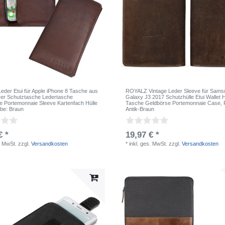
der Etui für Apple iPhone 8 Tasche aus
ROYALZ Vintage Leder Sleeve für Sams
er Schutztasche Ledertasche
Galaxy J3 2017 Schutzhülle Etui Wallet H
he Portemonnaie Sleeve Kartenfach Hülle
Tasche Geldbörse Portemonnaie Case
,
rbe: Braun
Antik-Braun
€ *
19,97 € *
. MwSt.
zzgl.
Versandkosten
*
inkl. ges. MwSt.
zzgl.
Versandkosten