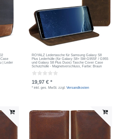
02
ROYALZ Ledertasche für Samsung Galaxy S8
e Case
Plus Lederhülle (für Galaxy S8+ SM-G955F / G955
u | Leder
und Galaxy S8 Plus Duos) Tasche Cover Case
Schutzhülle - Magnetverschluss
, Farbe: Braun
19,97 € *
*
inkl. ges. MwSt.
zzgl.
Versandkosten