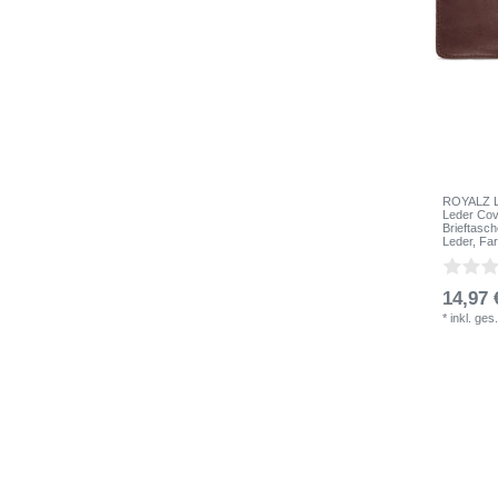
ROYALZ Le
Leder Cov
Brieftasc
Leder
, Fa
14,97 
*
inkl. ges