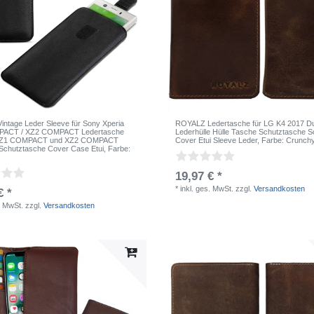
ntage Leder Sleeve für Sony Xperia
ROYALZ Ledertasche für LG K4 2017 Du
ACT / XZ2 COMPACT Ledertasche
Lederhülle Hülle Tasche Schutztasche S
 XZ1 COMPACT und XZ2 COMPACT
Cover Etui Sleeve Leder
, Farbe: Crunch
 Schutztasche Cover Case Etui
, Farbe:
19,97 € *
*
inkl. ges. MwSt.
zzgl.
Versandkosten
€ *
. MwSt.
zzgl.
Versandkosten