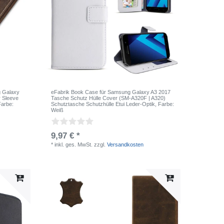
g Galaxy
eFabrik Book Case für Samsung Galaxy A3 2017
r Sleeve
Tasche Schutz Hülle Cover (SM-A320F | A320)
Farbe:
Schutztasche Schutzhülle Etui Leder-Optik
, Farbe:
Weiß
9,97 € *
*
inkl. ges. MwSt.
zzgl.
Versandkosten