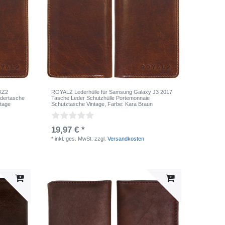
XZ2
ROYALZ Lederhülle für Samsung Galaxy J3 2017
dertasche
Tasche Leder Schutzhülle Portemonnaie
ntage
Schutztasche Vintage
, Farbe: Kara Braun
19,97 € *
*
inkl. ges. MwSt.
zzgl.
Versandkosten