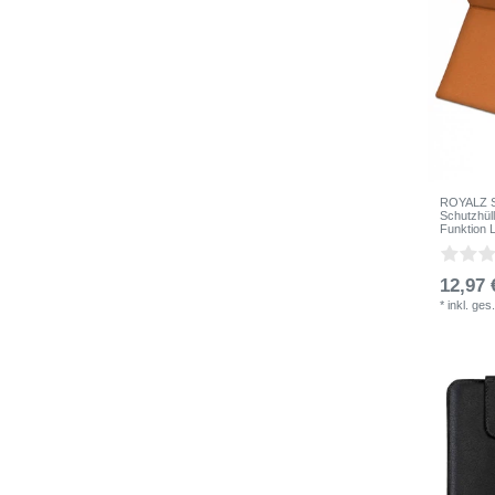
ROYALZ Sc
Schutzhül
Funktion 
12,97 
*
inkl. ges