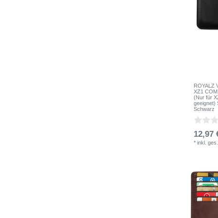
ROYALZ Vi
XZ1 COMP
(Nur für
geeignet)
Schwarz
12,97 
*
inkl. ges