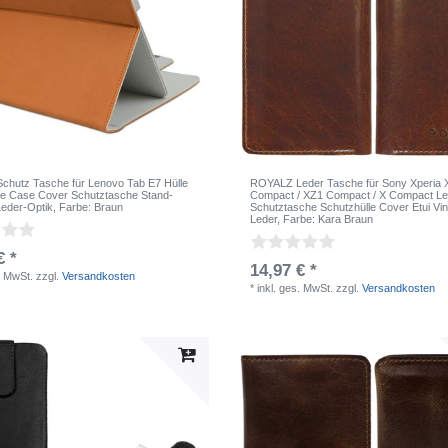
hutz Tasche für Lenovo Tab E7 Hülle
ROYALZ Leder Tasche für Sony Xperia 
le Case Cover Schutztasche Stand-
Compact / XZ1 Compact / X Compact Le
Leder-Optik
, Farbe: Braun
Schutztasche Schutzhülle Cover Etui Vi
Leder
, Farbe: Kara Braun
€ *
14,97 € *
. MwSt.
zzgl.
Versandkosten
*
inkl. ges. MwSt.
zzgl.
Versandkosten