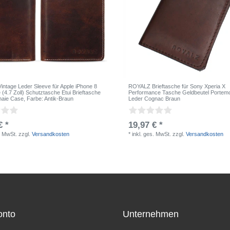
ntage Leder Sleeve für Apple iPhone 8
ROYALZ Brieftasche für Sony Xperia X
(4.7 Zoll) Schutztasche Etui Brieftasche
Performance Tasche Geldbeutel Portem
naie Case
, Farbe: Antik-Braun
Leder Cognac Braun
€ *
19,97 € *
. MwSt.
zzgl.
Versandkosten
*
inkl. ges. MwSt.
zzgl.
Versandkosten
onto
Unternehmen