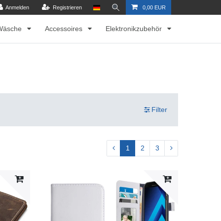
Anmelden
Registrieren
0,00 EUR
Wäsche
Accessoires
Elektronikzubehör
Filter
1
2
3