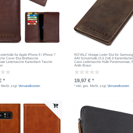
derhülle für Apple iPhone 8 / iPhone 7
ROYALZ Vintage Leder Etui für Samsun
che Cover Etui Brieftasche
A40 Schutzhülle (5,9 Zoll) 6 Kartenfäche
aie Ledertasche Kartenfach Tasche
Case Ledertasche Hülle Portemonnaie
, 
un
Antik-Braun
€ *
19,97 € *
. MwSt.
zzgl.
Versandkosten
*
inkl. ges. MwSt.
zzgl.
Versandkosten