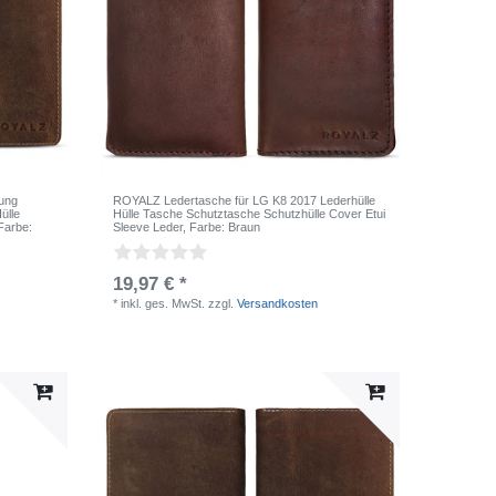
ung
ROYALZ Ledertasche für LG K8 2017 Lederhülle
ülle
Hülle Tasche Schutztasche Schutzhülle Cover Etui
 Farbe:
Sleeve Leder
, Farbe: Braun
19,97 € *
*
inkl. ges. MwSt.
zzgl.
Versandkosten