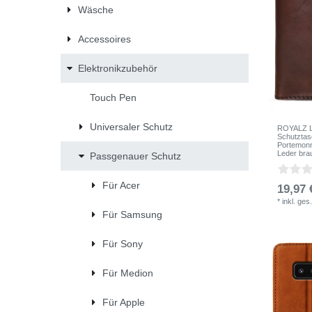
Wäsche
Accessoires
Elektronikzubehör
Touch Pen
Universaler Schutz
ROYALZ Le
Schutztas
Portemonn
Leder bra
Passgenauer Schutz
Für Acer
19,97 
*
inkl. ges
Für Samsung
Für Sony
Für Medion
Für Apple