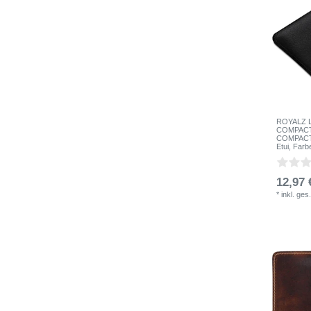
ROYALZ Le
COMPACT L
COMPACT 
Etui
, Farb
12,97 
*
inkl. ges