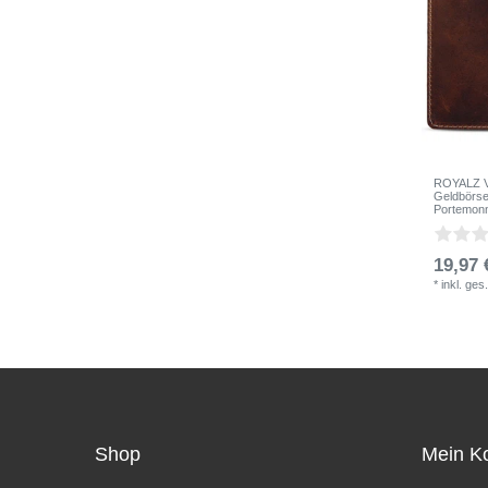
ROYALZ Vi
Geldbörse 
Portemon
19,97 
*
inkl. ges
Shop
Mein K