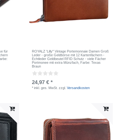
e für
ROYALZ 'Lilly" Vintage Portemonnaie Damen Groß
chern
Leder - große Geldbörse mit 12 Kartenfächern -
Farbe:
Echtleder Geldbeutel RFID Schutz - viele Fächer
Portmonee mit extra Münzfach
, Farbe: Texas
Braun
24,97 € *
*
inkl. ges. MwSt.
zzgl.
Versandkosten