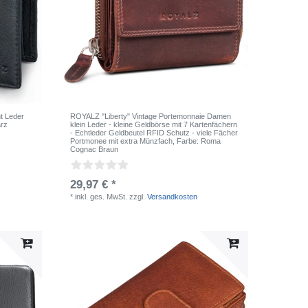
t Leder
ROYALZ "Liberty" Vintage Portemonnaie Damen
arz
klein Leder - kleine Geldbörse mit 7 Kartenfächern
- Echtleder Geldbeutel RFID Schutz - viele Fächer
Portmonee mit extra Münzfach
, Farbe: Roma
Cognac Braun
29,97 € *
*
inkl. ges. MwSt.
zzgl.
Versandkosten