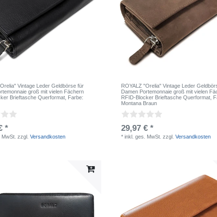
relia" Vintage Leder Geldbörse für
ROYALZ "Orelia" Vintage Leder Geldbörs
temonnaie groß mit vielen Fächern
Damen Portemonnaie groß mit vielen Fä
ker Brieftasche Querformat
, Farbe:
RFID-Blocker Brieftasche Querformat
, 
Montana Braun
€ *
29,97 € *
. MwSt.
zzgl.
Versandkosten
*
inkl. ges. MwSt.
zzgl.
Versandkosten