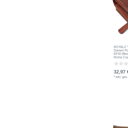
ROYALZ "O
Damen Por
RFID-Bloc
Roma Cog
32,97 
*
inkl. ges