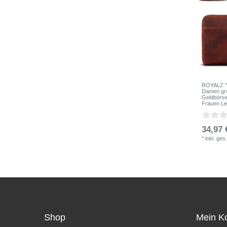
ROYALZ "H
Damen gro
Geldbörse
Frauen Le
34,97 
*
inkl. ges
Shop
Mein K