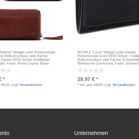
elena" Vintage Leder Portemonnaie
ROYALZ "Lucia" Vintage Leder Damen
ß Reißverschluss viele Fächer
Portemonnaie Groß RFID Schutz - Geldb
 Damen RFID Schutz Geldbeutel
Reißverschluss viele Fächer 11 Kartenf
der
, Farbe: Roma Cognac Braun
Brieftasche Querformat
, Farbe: Schwar
€ *
29,97 € *
. MwSt.
zzgl.
Versandkosten
*
inkl. ges. MwSt.
zzgl.
Versandkosten
onto
Unternehmen