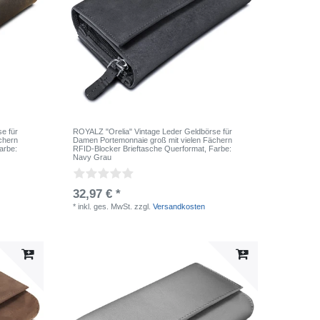
e für
ROYALZ "Orelia" Vintage Leder Geldbörse für
chern
Damen Portemonnaie groß mit vielen Fächern
Farbe:
RFID-Blocker Brieftasche Querformat
, Farbe:
Navy Grau
32,97 € *
*
inkl. ges. MwSt.
zzgl.
Versandkosten