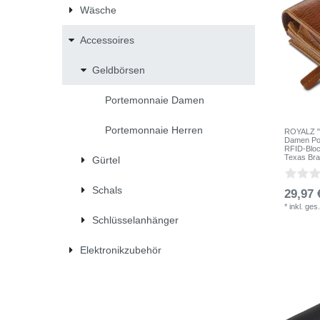
Wäsche
Accessoires
Geldbörsen
Portemonnaie Damen
Portemonnaie Herren
ROYALZ "O
Damen Por
RFID-Bloc
Texas Br
Gürtel
Schals
29,97 
*
inkl. ges
Schlüsselanhänger
Elektronikzubehör