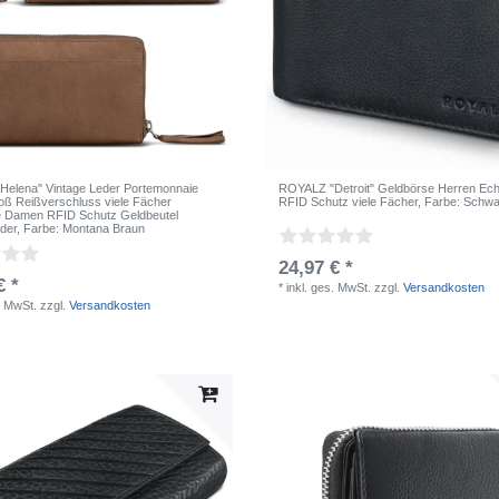
elena" Vintage Leder Portemonnaie
ROYALZ "Detroit" Geldbörse Herren Ech
ß Reißverschluss viele Fächer
RFID Schutz viele Fächer
, Farbe: Schw
 Damen RFID Schutz Geldbeutel
der
, Farbe: Montana Braun
24,97 € *
€ *
*
inkl. ges. MwSt.
zzgl.
Versandkosten
. MwSt.
zzgl.
Versandkosten