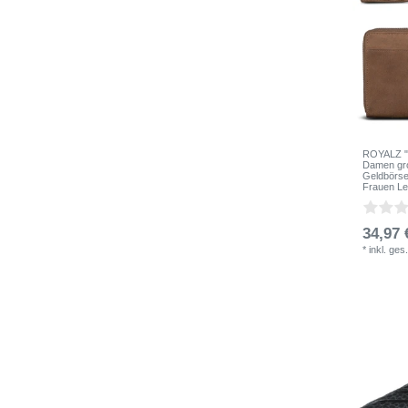
ROYALZ "H
Damen gro
Geldbörse
Frauen Le
34,97 
*
inkl. ges