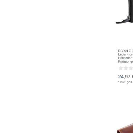
ROYALZ 'L
Leder - g
Echtleder
Portmonee
24,97 
*
inkl. ges