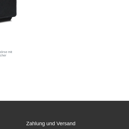
örse mit
ächer
z
Zahlung und Versand