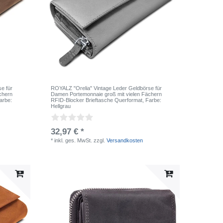
e für
ROYALZ "Orelia" Vintage Leder Geldbörse für
chern
Damen Portemonnaie groß mit vielen Fächern
Farbe:
RFID-Blocker Brieftasche Querformat
, Farbe:
Hellgrau
32,97 € *
*
inkl. ges. MwSt.
zzgl.
Versandkosten