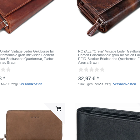
relia" Vintage Leder Geldbörse für
ROYALZ "Orelia" Vintage Leder Geldbörs
temonnaie groß mit vielen Fächern
Damen Portemonnaie groß mit vielen Fä
ker Brieftasche Querformat
, Farbe:
RFID-Blocker Brieftasche Querformat
, 
nac Braun
Azorra Braun
€ *
32,97 € *
. MwSt.
zzgl.
Versandkosten
*
inkl. ges. MwSt.
zzgl.
Versandkosten