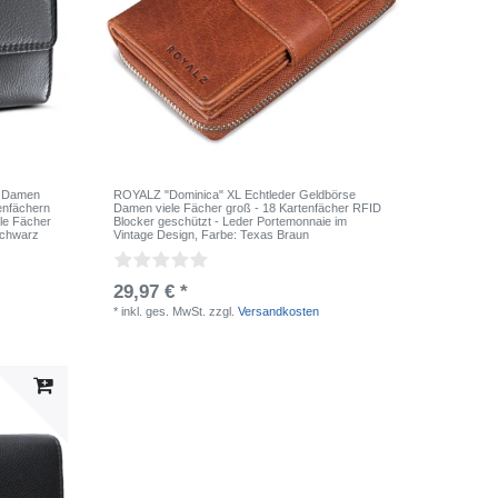
e Damen
ROYALZ "Dominica" XL Echtleder Geldbörse
tenfächern
Damen viele Fächer groß - 18 Kartenfächer RFID
ele Fächer
Blocker geschützt - Leder Portemonnaie im
Schwarz
Vintage Design
, Farbe: Texas Braun
29,97 € *
*
inkl. ges. MwSt.
zzgl.
Versandkosten