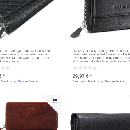
relia" Vintage Leder Geldbörse für
ROYALZ "Liberty" Vintage Portemonnai
temonnaie groß mit vielen Fächern
klein Leder - kleine Geldbörse mit 7 Kar
ker Brieftasche Querformat
, Farbe:
- Echtleder Geldbeutel RFID Schutz - vi
treifenmuster
Portmonee mit extra Münzfach
, Farbe: 
€ *
29,97 € *
. MwSt.
zzgl.
Versandkosten
*
inkl. ges. MwSt.
zzgl.
Versandkosten