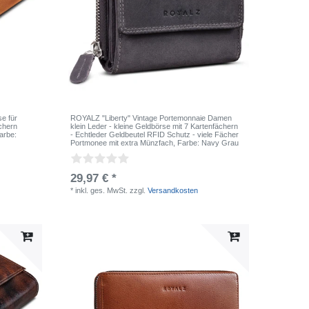
e für
ROYALZ "Liberty" Vintage Portemonnaie Damen
chern
klein Leder - kleine Geldbörse mit 7 Kartenfächern
Farbe:
- Echtleder Geldbeutel RFID Schutz - viele Fächer
Portmonee mit extra Münzfach
, Farbe: Navy Grau
29,97 € *
*
inkl. ges. MwSt.
zzgl.
Versandkosten