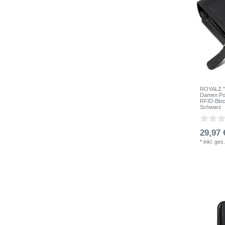
ROYALZ "O
Damen Por
RFID-Bloc
Schwarz
29,97 
*
inkl. ges