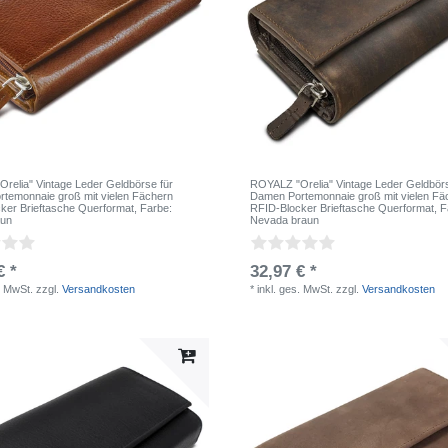
relia" Vintage Leder Geldbörse für
ROYALZ "Orelia" Vintage Leder Geldbörs
temonnaie groß mit vielen Fächern
Damen Portemonnaie groß mit vielen Fä
ker Brieftasche Querformat
, Farbe:
RFID-Blocker Brieftasche Querformat
, 
aun
Nevada braun
€ *
32,97 € *
. MwSt.
zzgl.
Versandkosten
*
inkl. ges. MwSt.
zzgl.
Versandkosten