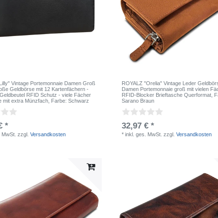
illy" Vintage Portemonnaie Damen Groß
ROYALZ "Orelia" Vintage Leder Geldbörs
roße Geldbörse mit 12 Kartenfächern -
Damen Portemonnaie groß mit vielen Fä
 Geldbeutel RFID Schutz - viele Fächer
RFID-Blocker Brieftasche Querformat
, 
 mit extra Münzfach
, Farbe: Schwarz
Sarano Braun
€ *
32,97 € *
. MwSt.
zzgl.
Versandkosten
*
inkl. ges. MwSt.
zzgl.
Versandkosten