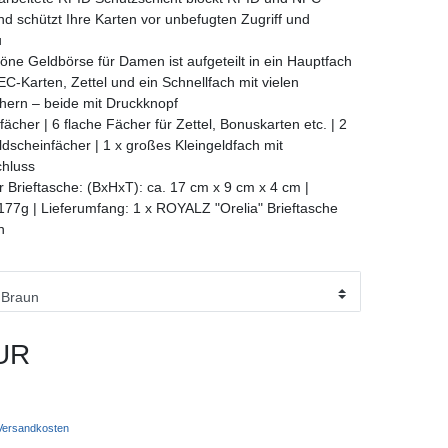
nd schützt Ihre Karten vor unbefugten Zugriff und
u
öne Geldbörse für Damen ist aufgeteilt in ein Hauptfach
 EC-Karten, Zettel und ein Schnellfach mit vielen
hern – beide mit Druckknopf
ächer | 6 flache Fächer für Zettel, Bonuskarten etc. | 2
dscheinfächer | 1 x großes Kleingeldfach mit
chluss
 Brieftasche: (BxHxT): ca. 17 cm x 9 cm x 4 cm |
177g | Lieferumfang: 1 x ROYALZ "Orelia" Brieftasche
n
UR
ersandkosten