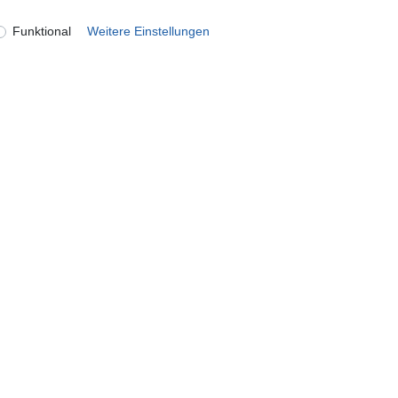
Funktional
Weitere Einstellungen
onto
Unternehmen
ren
Kontakt
n
Datenschutzerklärung
AGB Kundeninformationen
Impressum