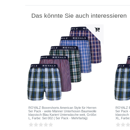
Das könnte Sie auch interessieren
ROYALZ Boxershorts American Style für Herren
ROYALZ Bo
5er Pack - weite Männer Unterhosen Baumwolle
5er Pack 
klassisch Blau Kariert Unterwäsche weit
, Größe:
klassisch
L
, Farbe: Set 002 ( 5er Pack - Mehrfarbig)
XL
, Farbe