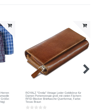
 Herren
ROYALZ "Orelia" Vintage Leder Geldbörse für
ROYALZ B
umwolle
Damen Portemonnaie groß mit vielen Fächern
5er Pack
, Größe:
RFID-Blocker Brieftasche Querformat
, Farbe:
klassisch
rbig)
Texas Braun
M
, Farbe