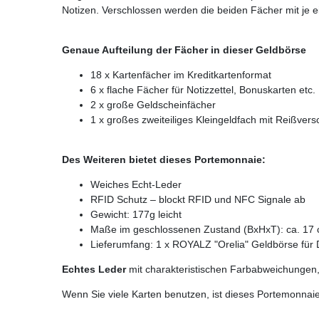
Notizen. Verschlossen werden die beiden Fächer mit je 
Genaue Aufteilung der Fächer in dieser Geldbörse
18 x Kartenfächer im Kreditkartenformat
6 x flache Fächer für Notizzettel, Bonuskarten etc.
2 x große Geldscheinfächer
1 x großes zweiteiliges Kleingeldfach mit Reißvers
Des Weiteren bietet dieses Portemonnaie:
Weiches Echt-Leder
RFID Schutz – blockt RFID und NFC Signale ab
Gewicht: 177g leicht
Maße im geschlossenen Zustand (BxHxT): ca. 17 
Lieferumfang: 1 x ROYALZ "Orelia" Geldbörse fü
Echtes Leder
mit charakteristischen Farbabweichungen, 
Wenn Sie viele Karten benutzen, ist dieses Portemonnaie 