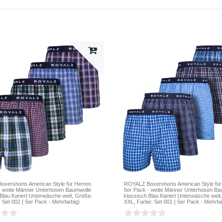
xershorts American Style für Herren
ROYALZ Boxershorts American Style für
- weite Männer Unterhosen Baumwolle
5er Pack - weite Männer Unterhosen Ba
 Blau Kariert Unterwäsche weit
, Größe:
klassisch Blau Kariert Unterwäsche weit
: Set 002 ( 5er Pack - Mehrfarbig)
XXL
, Farbe: Set 001 ( 5er Pack - Mehrfa