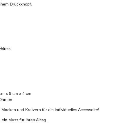
einem Druckknopf.
chluss
cm x 9 cm x 4 cm
r Damen
Macken und Kratzern für ein individuelles Accessoire!
ein Muss für Ihren Alltag.