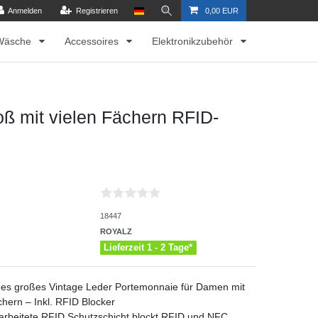
Anmelden
Registrieren
0,00 EUR
Wäsche
Accessoires
Elektronikzubehör
ß mit vielen Fächern RFID-
18447
ROYALZ
Lieferzeit 1 - 2 Tage*
es großes Vintage Leder Portemonnaie für Damen mit
chern – Inkl. RFID Blocker
arbeitete RFID Schutzschicht blockt RFID und NFC