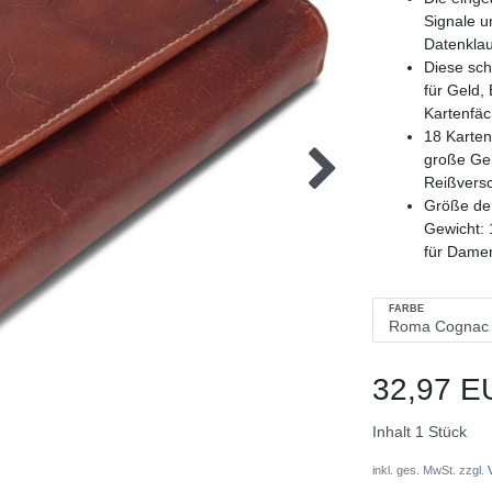
Signale u
Datenkla
Diese sch
für Geld,
Kartenfäc
18 Kartenf
große Gel
Reißvers
Größe der
Gewicht: 
für Dame
FARBE
32,97 E
Inhalt
1
Stück
inkl. ges. MwSt. zzgl.
V