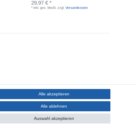
29,97 € *
32,97 
*
inkl. ges. MwSt.
zzgl.
Versandkosten
*
inkl. ge
Alle akzeptieren
Alle ablehnen
Auswahl akzeptieren