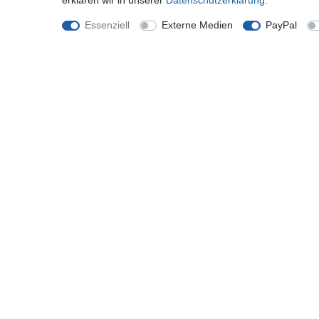
erklären wir in unserer
Daten­schutz­erklärung
.
ROYALZ "Orelia" Vintage Leder Geldbörse für
Damen Portemonnaie groß mit vielen Fächern
Essenziell
Externe Medien
PayPal
RFID-Blocker Brieftasche Querformat
ab 32,97 € *
*
inkl. ges. MwSt.
zzgl.
Versandkosten
Shop
Mein K
Zahlung und Versand
Registrie
Widerrufsrecht
Anmelde
Widerrufsformular
Hilfe