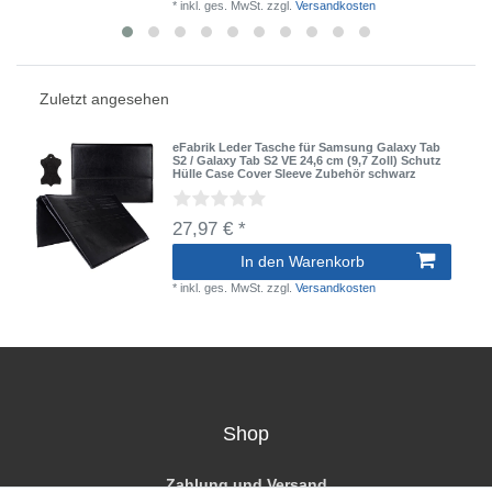
*
inkl. ges. MwSt.
zzgl.
Versandkosten
Zuletzt angesehen
eFabrik Leder Tasche für Samsung Galaxy Tab
S2 / Galaxy Tab S2 VE 24,6 cm (9,7 Zoll) Schutz
Hülle Case Cover Sleeve Zubehör schwarz
27,97 € *
In den Warenkorb
*
inkl. ges. MwSt.
zzgl.
Versandkosten
Shop
Zahlung und Versand