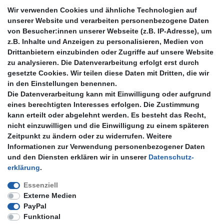
Widerrufsrecht
Wir verwenden Cookies und ähnliche Technologien auf
Widerrufsformular
unserer Website und verarbeiten personenbezogene Daten
Hilfe
von Besucher:innen unserer Webseite (z.B. IP-Adresse), um
z.B. Inhalte und Anzeigen zu personalisieren, Medien von
Mein Konto
Drittanbietern einzubinden oder Zugriffe auf unsere Website
zu analysieren. Die Datenverarbeitung erfolgt erst durch
Registrieren
gesetzte Cookies. Wir teilen diese Daten mit Dritten, die wir
Anmelden
in den Einstellungen benennen.
Die Datenverarbeitung kann mit Einwilligung oder aufgrund
Unternehmen
eines berechtigten Interesses erfolgen. Die Zustimmung
kann erteilt oder abgelehnt werden. Es besteht das Recht,
Kontakt
nicht einzuwilligen und die Einwilligung zu einem späteren
Datenschutzerklärung
Zeitpunkt zu ändern oder zu widerrufen. Weitere
AGB Kundeninformationen
Informationen zur Verwendung personenbezogener Daten
Impressum
und den Diensten erklären wir in unserer
Daten­schutz­
Zahlung und Versand
erklärung
.
Essenziell
Externe Medien
PayPal
Funktional