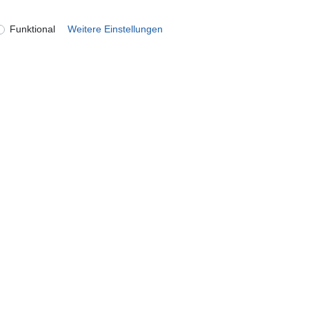
Funktional
Weitere Einstellungen
onto
Unternehmen
ren
Kontakt
n
Datenschutzerklärung
AGB Kundeninformationen
Impressum