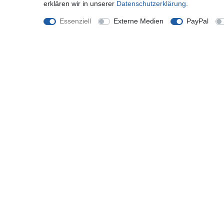
erklären wir in unserer
Daten­schutz­erklärung
.
eFabrik Lederhülle für Asus ZenPad 3S Cover 9.7
Zoll Ledertasche Schutz Hülle Tasche Case Etui
Essenziell
Externe Medien
PayPal
Sleeve Folio Leder schwarz
29,97 € *
*
inkl. ges. MwSt.
zzgl.
Versandkosten
Shop
Mein K
Zahlung und Versand
Registrie
Widerrufsrecht
Anmelde
Widerrufsformular
Hilfe