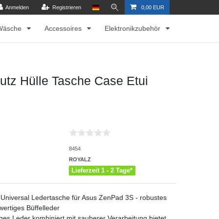
Anmelden
Registrieren
0,00 EUR
Wäsche
Accessoires
Elektronikzubehör
utz Hülle Tasche Case Etui
8454
ROYALZ
Lieferzeit 1 - 2 Tage*
 Universal Ledertasche für Asus ZenPad 3S - robustes
ertiges Büffelleder
iges Leder kombiniert mit sauberer Verarbeitung bietet