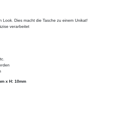
len Look. Dies macht die Tasche zu einem Unikat!
zise verarbeitet
tc.
erden
n
mm x H: 10mm