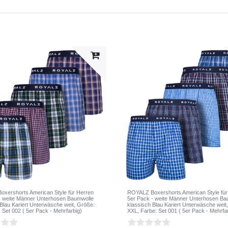
xershorts American Style für Herren
ROYALZ Boxershorts American Style für
- weite Männer Unterhosen Baumwolle
5er Pack - weite Männer Unterhosen Ba
 Blau Kariert Unterwäsche weit
, Größe:
klassisch Blau Kariert Unterwäsche weit
: Set 002 ( 5er Pack - Mehrfarbig)
XXL
, Farbe: Set 001 ( 5er Pack - Mehrfa