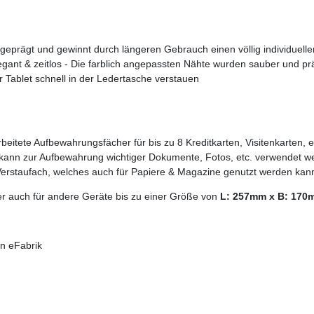
s geprägt und gewinnt durch längeren Gebrauch einen völlig individuel
egant & zeitlos - Die farblich angepassten Nähte wurden sauber und prä
 Tablet schnell in der Ledertasche verstauen
eitete Aufbewahrungsfächer für bis zu 8 Kreditkarten, Visitenkarten, e
s kann zur Aufbewahrung wichtiger Dokumente, Fotos, etc. verwendet w
Verstaufach, welches auch für Papiere & Magazine genutzt werden kan
er auch für andere Geräte bis zu einer Größe von
L: 257mm x B: 170
n eFabrik