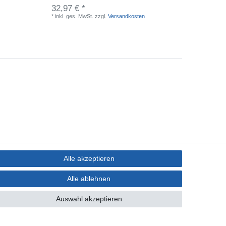
32,97 € *
24,97 
*
inkl. ges. MwSt.
zzgl.
Versandkosten
*
inkl. ge
Alle akzeptieren
Alle ablehnen
Auswahl akzeptieren