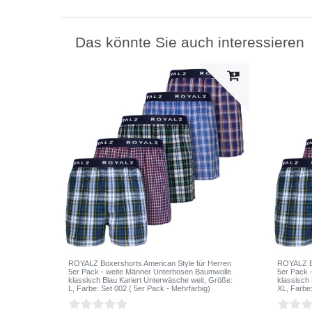
Das könnte Sie auch interessieren
ROYALZ Boxershorts American Style für Herren
ROYALZ Bo
5er Pack - weite Männer Unterhosen Baumwolle
5er Pack 
klassisch Blau Kariert Unterwäsche weit
, Größe:
klassisch
L
, Farbe: Set 002 ( 5er Pack - Mehrfarbig)
XL
, Farbe