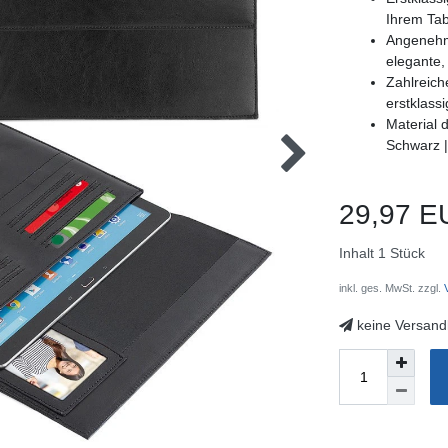
Ihrem Ta
Angenehm
elegante,
Zahlreic
erstklass
Material d
Schwarz |
29,97 E
Inhalt
1
Stück
inkl. ges. MwSt. zzgl.
V
keine Versand