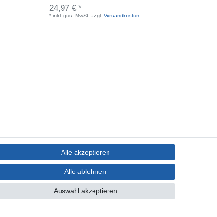
24,97 € *
59,97 
*
inkl. ges. MwSt.
zzgl.
Versandkosten
*
inkl. ge
Alle akzeptieren
Alle ablehnen
Auswahl akzeptieren