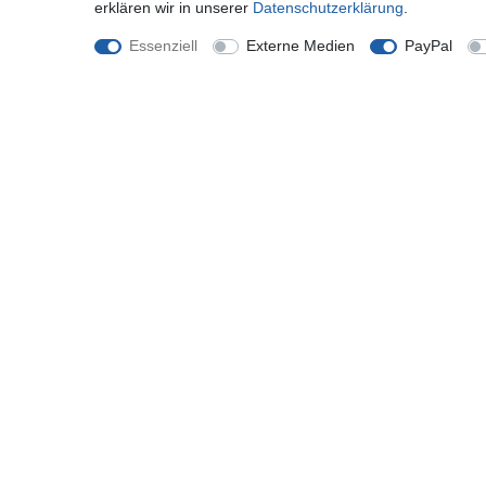
erklären wir in unserer
Daten­schutz­erklärung
.
eFabrik Schutztasche für Lenovo Tab 2 A10-30
Tablet (10.1") Hülle Case Cover Sleeve Zubehör
Essenziell
Externe Medien
PayPal
Leder Schwarz
25,97 € *
*
inkl. ges. MwSt.
zzgl.
Versandkosten
Shop
Mein K
Zahlung und Versand
Registrie
Widerrufsrecht
Anmelde
Widerrufsformular
Hilfe