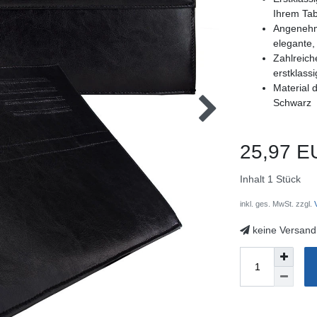
Ihrem Ta
Angenehm
elegante,
Zahlreic
erstklass
Material d
Schwarz
25,97 E
Inhalt
1
Stück
inkl. ges. MwSt. zzgl.
V
keine Versand