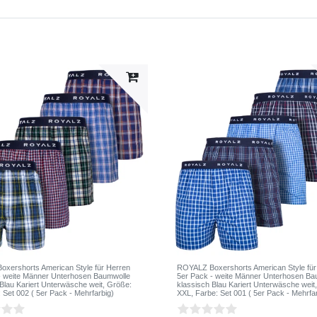
xershorts American Style für Herren
ROYALZ Boxershorts American Style für
- weite Männer Unterhosen Baumwolle
5er Pack - weite Männer Unterhosen Ba
 Blau Kariert Unterwäsche weit
, Größe:
klassisch Blau Kariert Unterwäsche weit
: Set 002 ( 5er Pack - Mehrfarbig)
XXL
, Farbe: Set 001 ( 5er Pack - Mehrfa