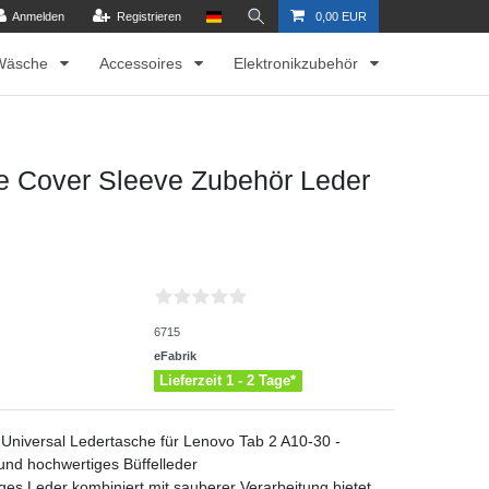
Anmelden
Registrieren
0,00 EUR
Wäsche
Accessoires
Elektronikzubehör
se Cover Sleeve Zubehör Leder
6715
eFabrik
Lieferzeit 1 - 2 Tage*
 Universal Ledertasche für Lenovo Tab 2 A10-30 -
und hochwertiges Büffelleder
iges Leder kombiniert mit sauberer Verarbeitung bietet