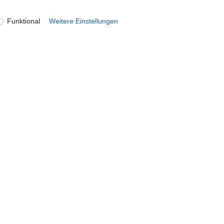
Funktional
Weitere Einstellungen
onto
Unternehmen
ren
Kontakt
n
Datenschutzerklärung
AGB Kundeninformationen
Impressum