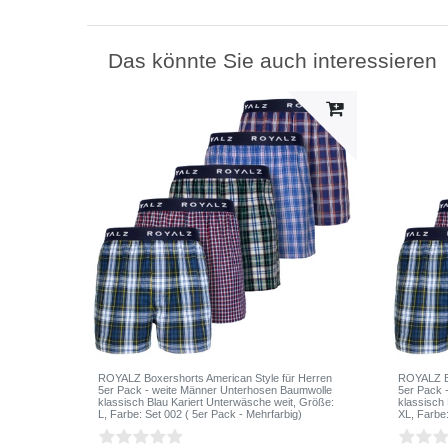
Das könnte Sie auch interessieren
ROYALZ Boxershorts American Style für Herren
ROYALZ Bo
5er Pack - weite Männer Unterhosen Baumwolle
5er Pack 
klassisch Blau Kariert Unterwäsche weit
, Größe:
klassisch
L
, Farbe: Set 002 ( 5er Pack - Mehrfarbig)
XL
, Farbe