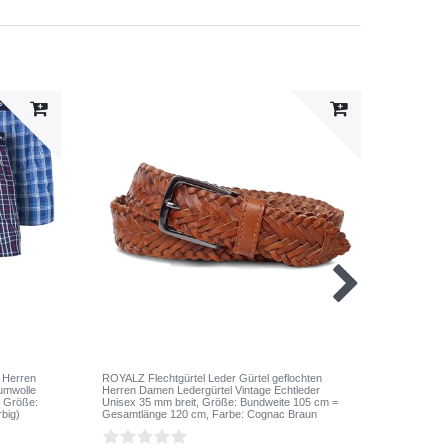
 Herren
ROYALZ Flechtgürtel Leder Gürtel geflochten
ROYALZ "
umwolle
Herren Damen Ledergürtel Vintage Echtleder
für Männ
, Größe:
Unisex 35 mm breit
, Größe: Bundweite 105 cm =
Vintage 
rbig)
Gesamtlänge 120 cm
, Farbe: Cognac Braun
Navy Gr