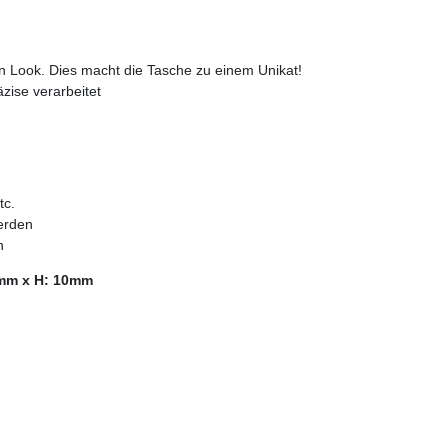
len Look. Dies macht die Tasche zu einem Unikat!
zise verarbeitet
tc.
erden
n
0mm x H: 10mm