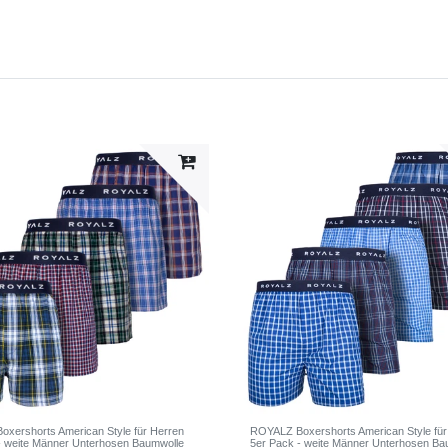
xershorts American Style für Herren
ROYALZ Boxershorts American Style für
- weite Männer Unterhosen Baumwolle
5er Pack - weite Männer Unterhosen Ba