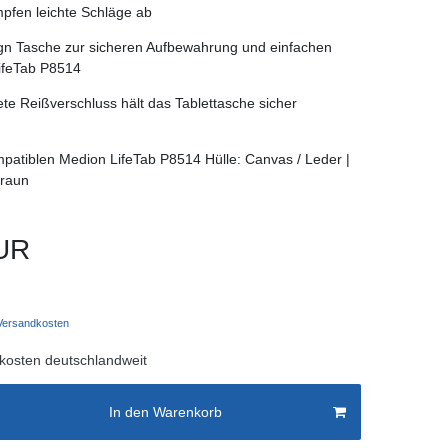
pfen leichte Schläge ab
gn Tasche zur sicheren Aufbewahrung und einfachen
ifeTab P8514
ete Reißverschluss hält das Tablettasche sicher
mpatiblen Medion LifeTab P8514 Hülle: Canvas / Leder |
Braun
UR
ersandkosten
kosten deutschlandweit
In den Warenkorb