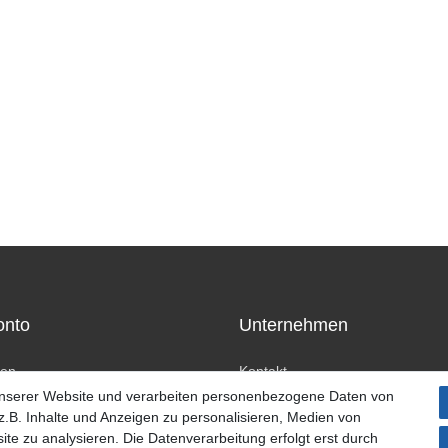
onto
Unternehmen
ren
Kontakt
n
Datenschutzerklärung
unserer Website und verarbeiten personenbezogene Daten von
AGB Kundeninformationen
.B. Inhalte und Anzeigen zu personalisieren, Medien von
Impressum
ite zu analysieren. Die Datenverarbeitung erfolgt erst durch