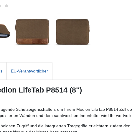
ls
EU-Verantwortlicher
edion LifeTab P8514 (8")
rragende Schutzeigenschaften, um Ihrem Medion LifeTab P8514 Zoll de
polsterten Wänden und dem samtweichen Innenfutter wird Ihr wertvoller 
losen Zugriff und die integrierten Tragegriffe erleichtern zudem den T
he ganz klar aus der Masse herausstechen.