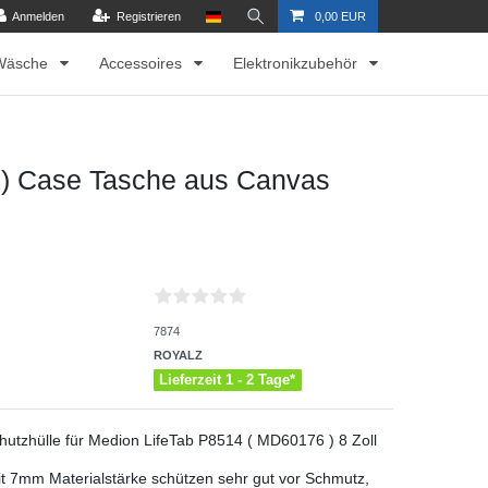
Anmelden
Registrieren
0,00 EUR
Wäsche
Accessoires
Elektronikzubehör
 ) Case Tasche aus Canvas
7874
ROYALZ
Lieferzeit 1 - 2 Tage*
hutzhülle für Medion LifeTab P8514 ( MD60176 ) 8 Zoll
 7mm Materialstärke schützen sehr gut vor Schmutz,