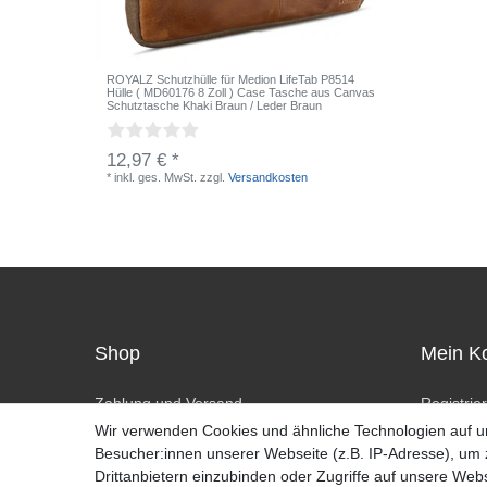
ROYALZ Schutzhülle für Medion LifeTab P8514
Hülle ( MD60176 8 Zoll ) Case Tasche aus Canvas
Schutztasche Khaki Braun / Leder Braun
12,97 € *
*
inkl. ges. MwSt.
zzgl.
Versandkosten
Shop
Mein K
Zahlung und Versand
Registrie
Widerrufsrecht
Anmelde
Wir verwenden Cookies und ähnliche Technologien auf 
Widerrufsformular
Besucher:innen unserer Webseite (z.B. IP-Adresse), um z
Hilfe
Drittanbietern einzubinden oder Zugriffe auf unsere Webs