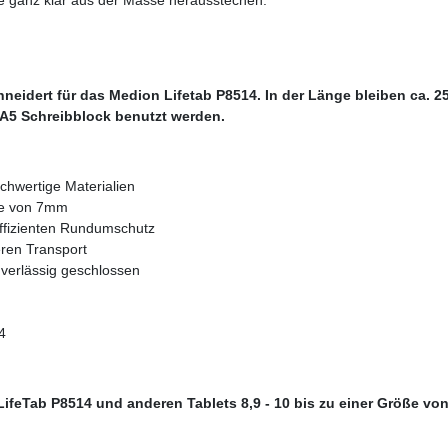
hneidert für das Medion Lifetab P8514. In der Länge bleiben ca. 2
 A5 Schreibblock benutzt werden.
chwertige Materialien
ke von 7mm
effizienten Rundumschutz
eren Transport
uverlässig geschlossen
4
 LifeTab P8514 und anderen Tablets 8,9 - 10 bis zu einer Größe vo