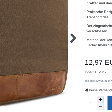
Kratzer und däm
Praktische Desi
Transport des L
Der eingearbeit
verschlossen
Material der ko
Farbe: Khaki / 
12,97 E
Inhalt
1
Stück
inkl. ges. MwSt. zzgl.
V
keine Versand