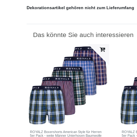
Dekorationsartikel gehören nicht zum Lieferumfang
Das könnte Sie auch interessieren
ROYALZ Boxershorts American Style für Herren
ROYALZ Bo
5er Pack - weite Männer Unterhosen Baumwolle
5er Pack 