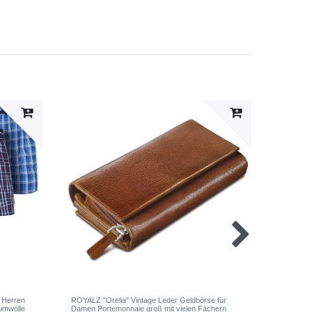
 Herren
ROYALZ "Orelia" Vintage Leder Geldbörse für
ROYALZ B
umwolle
Damen Portemonnaie groß mit vielen Fächern
5er Pack