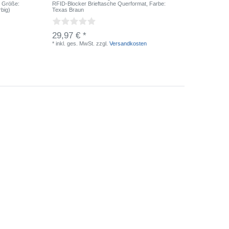
, Größe:
RFID-Blocker Brieftasche Querformat
, Farbe:
klassisch
rbig)
Texas Braun
M
, Farbe
29,97 € *
32,97 
*
inkl. ges. MwSt.
zzgl.
Versandkosten
*
inkl. ge