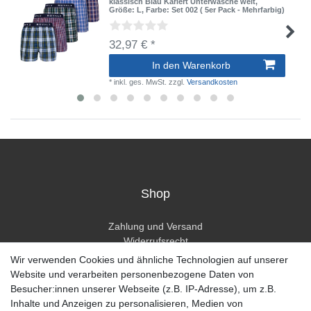
klassisch Blau Kariert Unterwäsche weit
,
Größe: L
, Farbe: Set 002 ( 5er Pack - Mehrfarbig)
32,97 € *
In den Warenkorb
*
inkl. ges. MwSt.
zzgl.
Versandkosten
Shop
Zahlung und Versand
Widerrufsrecht
Widerrufsformular
Wir verwenden Cookies und ähnliche Technologien auf unserer
Hilfe
Website und verarbeiten personenbezogene Daten von
Besucher:innen unserer Webseite (z.B. IP-Adresse), um z.B.
Mein Konto
Inhalte und Anzeigen zu personalisieren, Medien von