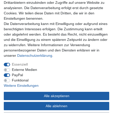
Drittanbietern einzubinden oder Zugriffe auf unsere Website zu
Registrieren
analysieren. Die Datenverarbeitung erfolgt erst durch gesetzte
Anmelden
Cookies. Wir teilen diese Daten mit Dritten, die wir in den
Einstellungen benennen.
Unternehmen
Die Datenverarbeitung kann mit Einwilligung oder aufgrund eines
berechtigten Interesses erfolgen. Die Zustimmung kann erteilt
Kontakt
oder abgelehnt werden. Es besteht das Recht, nicht einzuwilligen
Datenschutzerklärung
und die Einwilligung zu einem späteren Zeitpunkt zu ändern oder
AGB Kundeninformationen
zu widerrufen. Weitere Informationen zur Verwendung
Impressum
personenbezogener Daten und den Diensten erklären wir in
Zahlung und Versand
unserer
Daten­schutz­erklärung
.
Essenziell
Externe Medien
PayPal
Funktional
Weitere Einstellungen
Alle akzeptieren
* Gilt nur für Lieferungen nach Deutschland. Lieferzeiten für andere Länder siehe
hier
Alle ablehnen
© Copyright 2022 | Alle Rechte vorbehalten.