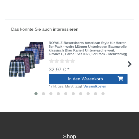
Das könnte Sie auch interessieren
ROYALZ Boxershorts American Style für Herren
5er Pack - weite Männer Unterhosen Baumwolle
klassisch Blau Kariert Unterwäsche weit
,
Größe: L
, Farbe: Set 002 ( 5er Pack - Mehrfarbig)
32,97 € *
In den Warenkorb
*
inkl. ges. MwSt.
zzgl.
Versandkosten
Shop