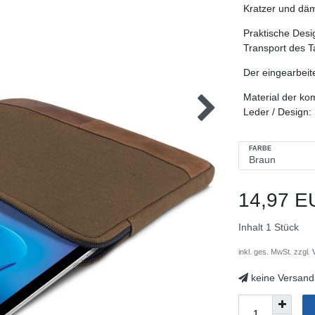
Kratzer und däm
Praktische Desi
Transport des T
Der eingearbeit
Material der k
Leder / Design:
FARBE
14,97 E
Inhalt
1
Stück
inkl. ges. MwSt. zzgl.
V
keine Versand