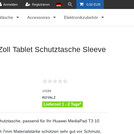
Anmelden
Registrieren
0,00 EUR
Wäsche
Accessoires
Elektronikzubehör
oll Tablet Schutztasche Sleeve
14184
ROYALZ
Lieferzeit 1 - 2 Tage*
hutztasche, passend für Ihr Huawei MediaPad T3 10
 7mm Materialstärke schützen sehr gut vor Schmutz,