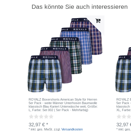
Das könnte Sie auch interessieren
ROYALZ Boxershorts American Style für Herren
ROYALZ Bo
5er Pack - weite Männer Unterhosen Baumwolle
5er Pack 
klassisch Blau Kariert Unterwäsche weit
, Größe:
klassisch
L
, Farbe: Set 002 ( 5er Pack - Mehrfarbig)
XL
, Farbe
32,97 € *
32,97 
*
inkl. ges. MwSt.
zzgl.
Versandkosten
*
inkl. ges