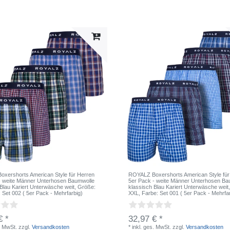
xershorts American Style für Herren
ROYALZ Boxershorts American Style für
- weite Männer Unterhosen Baumwolle
5er Pack - weite Männer Unterhosen Ba
 Blau Kariert Unterwäsche weit
, Größe:
klassisch Blau Kariert Unterwäsche weit
: Set 002 ( 5er Pack - Mehrfarbig)
XXL
, Farbe: Set 001 ( 5er Pack - Mehrfa
€ *
32,97 € *
. MwSt.
zzgl.
Versandkosten
*
inkl. ges. MwSt.
zzgl.
Versandkosten