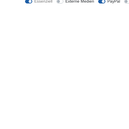
Essenziell
Externe Medien
PayPal
Sleeve Case aus Canvas / Leder
ab 14,97 € *
*
inkl. ges. MwSt.
zzgl.
Versandkosten
Shop
Mein K
Zahlung und Versand
Registrie
Widerrufsrecht
Anmelde
Widerrufsformular
Hilfe