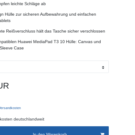
pfen leichte Schläge ab
gn Hülle zur sicheren Aufbewahrung und einfachen
ablets
ete Reißverschluss hält das Tasche sicher verschlossen
ompatiblen Huawei MediaPad T3 10 Hülle: Canvas und
 Sleeve Case
UR
ersandkosten
kosten deutschlandweit
In den Warenkorb