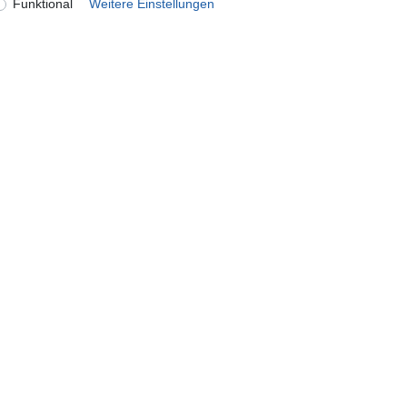
Funktional
Weitere Einstellungen
onto
Unternehmen
ren
Kontakt
n
Datenschutzerklärung
AGB Kundeninformationen
Impressum