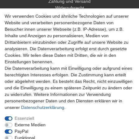
Zahlung und Versand
Widerrufsrecht
Widerrufsformular
Wir verwenden Cookies und ähnliche Technologien auf unserer
Hilfe
Website und verarbeiten personenbezogene Daten von
Besucher:innen unserer Webseite (z.B. IP-Adresse), um z.B.
Mein Konto
Inhalte und Anzeigen zu personalisieren, Medien von
Drittanbietern einzubinden oder Zugriffe auf unsere Website zu
Registrieren
analysieren. Die Datenverarbeitung erfolgt erst durch gesetzte
Anmelden
Cookies. Wir teilen diese Daten mit Dritten, die wir in den
Einstellungen benennen.
Unternehmen
Die Datenverarbeitung kann mit Einwilligung oder aufgrund eines
berechtigten Interesses erfolgen. Die Zustimmung kann erteilt
Kontakt
oder abgelehnt werden. Es besteht das Recht, nicht einzuwilligen
Datenschutzerklärung
und die Einwilligung zu einem späteren Zeitpunkt zu ändern oder
AGB Kundeninformationen
zu widerrufen. Weitere Informationen zur Verwendung
Impressum
personenbezogener Daten und den Diensten erklären wir in
Zahlung und Versand
unserer
Daten­schutz­erklärung
.
Essenziell
Externe Medien
PayPal
Funktional