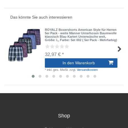
Das könnte Sie auch interessieren
ROYALZ Boxershorts American Style für Herren
5er Pack - weite Männer Unterhosen Baumwolle
klassisch Blau Kariert Unterwäsche weit
,
Größe: L
, Farbe: Set 002 ( 5er Pack - Mehrfarbig)
32,97 € *
In den Warenkorb
*
inkl. ges. MwSt.
zzgl.
Versandkosten
Shop