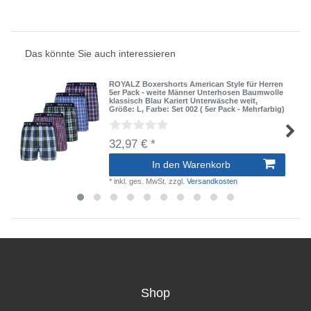
Das könnte Sie auch interessieren
ROYALZ Boxershorts American Style für Herren
5er Pack - weite Männer Unterhosen Baumwolle
klassisch Blau Kariert Unterwäsche weit
,
Größe: L
, Farbe: Set 002 ( 5er Pack - Mehrfarbig)
32,97 € *
In den Warenkorb
*
inkl. ges. MwSt.
zzgl.
Versandkosten
Shop