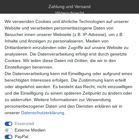
Zahlung und Versand
Widerrufsrecht
Widerrufsformular
Wir verwenden Cookies und ähnliche Technologien auf unserer
Hilfe
Website und verarbeiten personenbezogene Daten von
Besucher:innen unserer Webseite (z.B. IP-Adresse), um z.B.
Mein Konto
Inhalte und Anzeigen zu personalisieren, Medien von
Drittanbietern einzubinden oder Zugriffe auf unsere Website zu
Registrieren
analysieren. Die Datenverarbeitung erfolgt erst durch gesetzte
Anmelden
Cookies. Wir teilen diese Daten mit Dritten, die wir in den
Einstellungen benennen.
Unternehmen
Die Datenverarbeitung kann mit Einwilligung oder aufgrund eines
berechtigten Interesses erfolgen. Die Zustimmung kann erteilt
Kontakt
oder abgelehnt werden. Es besteht das Recht, nicht einzuwilligen
Datenschutzerklärung
und die Einwilligung zu einem späteren Zeitpunkt zu ändern oder
AGB Kundeninformationen
zu widerrufen. Weitere Informationen zur Verwendung
Impressum
personenbezogener Daten und den Diensten erklären wir in
Zahlung und Versand
unserer
Daten­schutz­erklärung
.
Essenziell
Externe Medien
PayPal