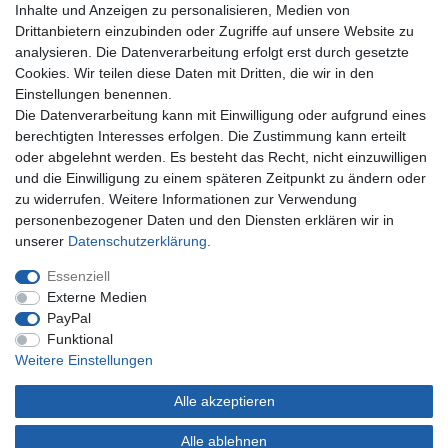
Inhalte und Anzeigen zu personalisieren, Medien von
Drittanbietern einzubinden oder Zugriffe auf unsere Website zu
analysieren. Die Datenverarbeitung erfolgt erst durch gesetzte
Cookies. Wir teilen diese Daten mit Dritten, die wir in den
Shop
Einstellungen benennen.
Die Datenverarbeitung kann mit Einwilligung oder aufgrund eines
berechtigten Interesses erfolgen. Die Zustimmung kann erteilt
Zahlung und Versand
oder abgelehnt werden. Es besteht das Recht, nicht einzuwilligen
Widerrufsrecht
und die Einwilligung zu einem späteren Zeitpunkt zu ändern oder
Widerrufsformular
zu widerrufen. Weitere Informationen zur Verwendung
Hilfe
personenbezogener Daten und den Diensten erklären wir in
Mein Konto
unserer
Daten­schutz­erklärung
.
Essenziell
Registrieren
Externe Medien
Anmelden
PayPal
Unternehmen
Funktional
Weitere Einstellungen
Kontakt
Alle akzeptieren
Datenschutzerklärung
AGB Kundeninformationen
Alle ablehnen
Impressum