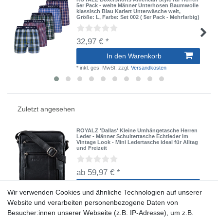
5er Pack - weite Männer Unterhosen Baumwolle
klassisch Blau Kariert Unterwäsche weit
,
Größe: L
, Farbe: Set 002 ( 5er Pack - Mehrfarbig)
32,97 € *
In den Warenkorb
*
inkl. ges. MwSt.
zzgl.
Versandkosten
Zuletzt angesehen
ROYALZ 'Dallas' Kleine Umhängetasche Herren
Leder - Männer Schultertasche Echtleder im
Vintage Look - Mini Ledertasche ideal für Alltag
und Freizeit
ab 59,97 € *
Artikel anzeigen
Wir verwenden Cookies und ähnliche Technologien auf unserer
*
inkl. ges. MwSt.
zzgl.
Versandkosten
Website und verarbeiten personenbezogene Daten von
Besucher:innen unserer Webseite (z.B. IP-Adresse), um z.B.