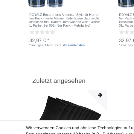
ROYALZ Boxershorts American Style für Herren
ROYALZ Bo
5er Pack - weite Männer Unterhosen Baumwolle
5er Pack 
klassisch Blau Kariert Unterwäsche weit
, Größe:
klassisch
L
, Farbe: Set 002 ( 5er Pack - Mehrfarbig)
XL
, Farbe
32,97 € *
32,97 
*
inkl. ges. MwSt.
zzgl.
Versandkosten
*
inkl. ges
Zuletzt angesehen
Wir verwenden Cookies und ähnliche Technologien auf 