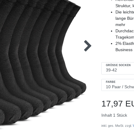
Struktur,
Die leich
lange Bür
mehr
Durchdac
Tragekomf
2% Elasth
Business
GRÖSSE SOCKEN
FARBE
17,97 E
Inhalt
1
Stück
inkl. ges. MwSt. zzgl.
V