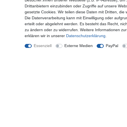
Besucher:innen unserer Webseite (z.B. IP-Adresse), um z
Drittanbietern einzubinden oder Zugriffe auf unsere Webs
gesetzte Cookies. Wir teilen diese Daten mit Dritten, die
Die Datenverarbeitung kann mit Einwilligung oder aufgru
erteilt oder abgelehnt werden. Es besteht das Recht, nich
zu ändern oder zu widerrufen. Weitere Informationen 
erklären wir in unserer
Daten­schutz­erklärung
.
ROYALZ Herrensocken 10 Paar Casual-Business
und Freizeit Anzug-Socken Herren-Strümpfe lang
Essenziell
Externe Medien
PayPal
10er Pack
ab 17,97 € *
*
inkl. ges. MwSt.
zzgl.
Versandkosten
Shop
Mein K
Zahlung und Versand
Registrie