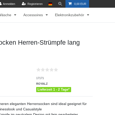
Anmelden
Registrieren
0,00 EUR
Wäsche
Accessoires
Elektronikzubehör
ocken Herren-Strümpfe lang
17171
ROYALZ
Lieferzeit 1 - 2 Tage*
icheren eleganten Herrensocken sind ideal geeignet für
inesslook und Casualstyle
ümpfe im neutralem Design mit fein gearbeiteter