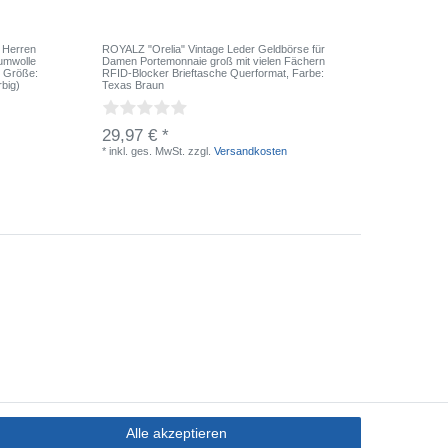
 Herren
ROYALZ "Orelia" Vintage Leder Geldbörse für
ROYALZ V
umwolle
Damen Portemonnaie groß mit vielen Fächern
Anzug Ho
, Größe:
RFID-Blocker Brieftasche Querformat
, Farbe:
Leder 38
rbig)
Texas Braun
cm = Ges
29,97 € *
24,97 
*
inkl. ges. MwSt.
zzgl.
Versandkosten
*
inkl. ge
Alle akzeptieren