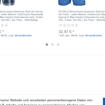
xershorts American Style für Herren
ROYALZ Boxershorts American Style für
- weite Männer Unterhosen Baumwolle
5er Pack - weite Männer Unterhosen Ba
 Blau Kariert Unterwäsche weit
, Größe:
klassisch Blau Kariert Unterwäsche weit
: Set 002 ( 5er Pack - Mehrfarbig)
XXL
, Farbe: Set 001 ( 5er Pack - Mehrfa
€ *
32,97 € *
. MwSt.
zzgl.
Versandkosten
*
inkl. ges. MwSt.
zzgl.
Versandkosten
unserer Website und verarbeiten personenbezogene Daten von