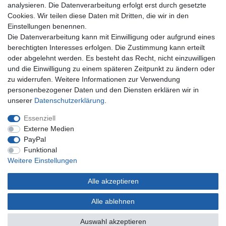
analysieren. Die Datenverarbeitung erfolgt erst durch gesetzte
Anmelden
Cookies. Wir teilen diese Daten mit Dritten, die wir in den
Einstellungen benennen.
Unternehmen
Die Datenverarbeitung kann mit Einwilligung oder aufgrund eines
berechtigten Interesses erfolgen. Die Zustimmung kann erteilt
Kontakt
oder abgelehnt werden. Es besteht das Recht, nicht einzuwilligen
Datenschutzerklärung
und die Einwilligung zu einem späteren Zeitpunkt zu ändern oder
AGB Kundeninformationen
zu widerrufen. Weitere Informationen zur Verwendung
Impressum
personenbezogener Daten und den Diensten erklären wir in
Zahlung und Versand
unserer
Daten­schutz­erklärung
.
Essenziell
Externe Medien
PayPal
Funktional
Weitere Einstellungen
Alle akzeptieren
* Gilt nur für Lieferungen nach Deutschland. Lieferzeiten für andere Länder siehe
hier
Alle ablehnen
© Copyright 2022 | Alle Rechte vorbehalten.
Auswahl akzeptieren