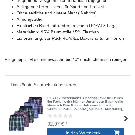
Bequemes Design mit komfortables Tragegefühl
Anliegende Form - ideal für Sport und Freizeit
Ohne seitliche und hintere Naht ( Nahtlos)
Atmungsaktiv
Elastisches Bund mit kontrastreichem ROYALZ Logo
Materialmix: 95% Baumwolle / 5% Elasthan
Lieferumfang: 5er Pack ROYALZ Boxershorts für Herren
Pflegetipps: Maschinenwäsche bis 40° / nicht chemisch reinigen
Das könnte Sie auch interessieren
ROYALZ Boxershorts American Style für Herren
5er Pack - weite Männer Unterhosen Baumwolle
klassisch Blau Kariert Unterwäsche weit
,
Größe: L
, Farbe: Set 002 ( 5er Pack - Mehrfarbig)
32,97 € *
In den Warenkorb