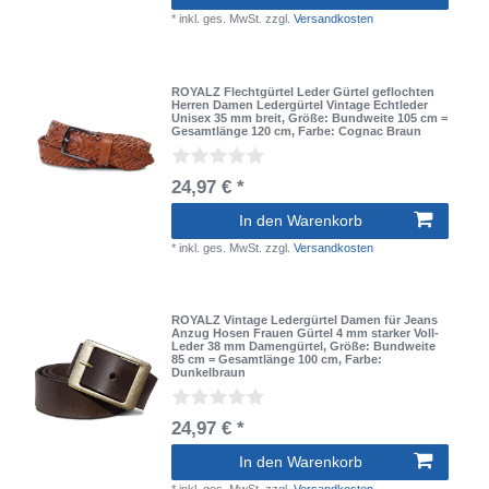
*
inkl. ges. MwSt.
zzgl.
Versandkosten
ROYALZ Flechtgürtel Leder Gürtel geflochten
Herren Damen Ledergürtel Vintage Echtleder
Unisex 35 mm breit
, Größe: Bundweite 105 cm =
Gesamtlänge 120 cm
, Farbe: Cognac Braun
24,97 € *
In den Warenkorb
*
inkl. ges. MwSt.
zzgl.
Versandkosten
ROYALZ Vintage Ledergürtel Damen für Jeans
Anzug Hosen Frauen Gürtel 4 mm starker Voll-
Leder 38 mm Damengürtel
, Größe: Bundweite
85 cm = Gesamtlänge 100 cm
, Farbe:
Dunkelbraun
24,97 € *
In den Warenkorb
*
inkl. ges. MwSt.
zzgl.
Versandkosten