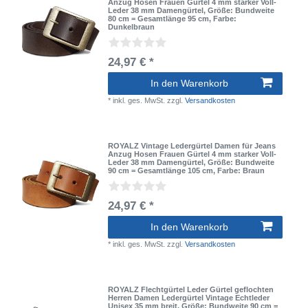
Anzug Hosen Frauen Gürtel 4 mm starker Voll-
Leder 38 mm Damengürtel
, Größe: Bundweite
80 cm = Gesamtlänge 95 cm
, Farbe:
Dunkelbraun
24,97 € *
In den Warenkorb
*
inkl. ges. MwSt.
zzgl.
Versandkosten
ROYALZ Vintage Ledergürtel Damen für Jeans
Anzug Hosen Frauen Gürtel 4 mm starker Voll-
Leder 38 mm Damengürtel
, Größe: Bundweite
90 cm = Gesamtlänge 105 cm
, Farbe: Braun
24,97 € *
In den Warenkorb
*
inkl. ges. MwSt.
zzgl.
Versandkosten
ROYALZ Flechtgürtel Leder Gürtel geflochten
Herren Damen Ledergürtel Vintage Echtleder
Unisex 35 mm breit
, Größe: Bundweite 90 cm =