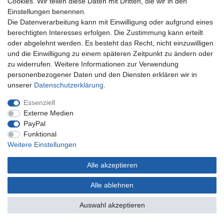
Cookies. Wir teilen diese Daten mit Dritten, die wir in den
Einstellungen benennen.
Unternehmen
Die Datenverarbeitung kann mit Einwilligung oder aufgrund eines
berechtigten Interesses erfolgen. Die Zustimmung kann erteilt
Kontakt
oder abgelehnt werden. Es besteht das Recht, nicht einzuwilligen
Datenschutzerklärung
und die Einwilligung zu einem späteren Zeitpunkt zu ändern oder
AGB Kundeninformationen
zu widerrufen. Weitere Informationen zur Verwendung
Impressum
personenbezogener Daten und den Diensten erklären wir in
Zahlung und Versand
unserer
Daten­schutz­erklärung
.
Essenziell
Externe Medien
PayPal
Funktional
Weitere Einstellungen
Alle akzeptieren
* Gilt nur für Lieferungen nach Deutschland. Lieferzeiten für andere Länder siehe
hier
Alle ablehnen
© Copyright 2022 | Alle Rechte vorbehalten.
Auswahl akzeptieren