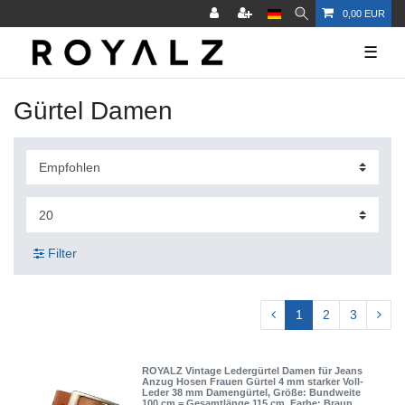
0,00 EUR
☰
Gürtel Damen
Filter
1
2
3
ROYALZ Vintage Ledergürtel Damen für Jeans
Anzug Hosen Frauen Gürtel 4 mm starker Voll-
Leder 38 mm Damengürtel
, Größe: Bundweite
100 cm = Gesamtlänge 115 cm
, Farbe: Braun