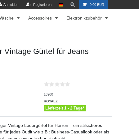
Anmelden
Registrieren
0,00 EUR
Wäsche
Accessoires
Elektronikzubehör
 Vintage Gürtel für Jeans
16900
ROYALZ
Lieferzeit 1 - 2 Tage*
ger Vintage Ledergürtel für Herren – ein stilsicheres
e für jedes Outfit wie z.B.: Business-Casuallook oder als
el - immer ein optisches Highlight