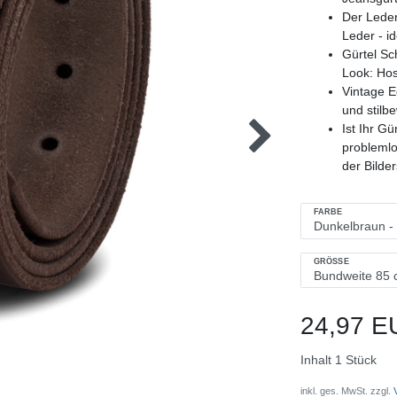
Der Leder
Leder - i
Gürtel Sc
Look: Hos
Vintage E
und stilb
Ist Ihr G
problemlo
der Bilde
FARBE
GRÖSSE
24,97 E
Inhalt
1
Stück
inkl. ges. MwSt. zzgl.
V