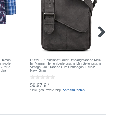
 Herren
ROYALZ "Louisiana" Leder Umhängetasche Klein
ROYALZ "
umwolle
für Männer Herren Ledertasche Mini Seitentasche
Damen Po
, Größe:
Vintage Look Tasche zum Umhängen
, Farbe:
RFID-Blo
rbig)
Navy Grau
Texas Br
59,97 € *
29,97 
*
inkl. ges. MwSt.
zzgl.
Versandkosten
*
inkl. ge