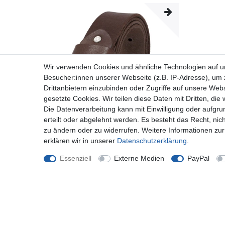
Wir verwenden Cookies und ähnliche Technologien auf 
Besucher:innen unserer Webseite (z.B. IP-Adresse), um z
Drittanbietern einzubinden oder Zugriffe auf unsere Webs
gesetzte Cookies. Wir teilen diese Daten mit Dritten, die
Die Datenverarbeitung kann mit Einwilligung oder aufgru
erteilt oder abgelehnt werden. Es besteht das Recht, nich
zu ändern oder zu widerrufen. Weitere Informationen 
erklären wir in unserer
Daten­schutz­erklärung
.
ROYALZ Herren Ledergürtel aus robusten 4 mm
Büffel-Leder, Voll-Leder Vintage Gürtel für Jeans
Essenziell
Externe Medien
PayPal
Anzug Hose
ab 24,97 € *
*
inkl. ges. MwSt.
zzgl.
Versandkosten