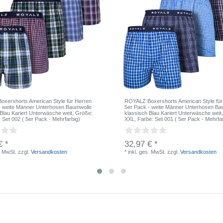
xershorts American Style für Herren
ROYALZ Boxershorts American Style für
- weite Männer Unterhosen Baumwolle
5er Pack - weite Männer Unterhosen Ba
 Blau Kariert Unterwäsche weit
, Größe:
klassisch Blau Kariert Unterwäsche weit
: Set 002 ( 5er Pack - Mehrfarbig)
XXL
, Farbe: Set 001 ( 5er Pack - Mehrfa
€ *
32,97 € *
. MwSt.
zzgl.
Versandkosten
*
inkl. ges. MwSt.
zzgl.
Versandkosten