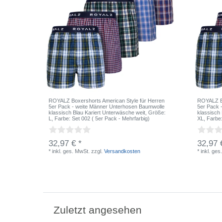
ROYALZ Boxershorts American Style für Herren
ROYALZ Bo
5er Pack - weite Männer Unterhosen Baumwolle
5er Pack 
klassisch Blau Kariert Unterwäsche weit
, Größe:
klassisch
L
, Farbe: Set 002 ( 5er Pack - Mehrfarbig)
XL
, Farbe
32,97 € *
32,97 
*
inkl. ges. MwSt.
zzgl.
Versandkosten
*
inkl. ges
Zuletzt angesehen