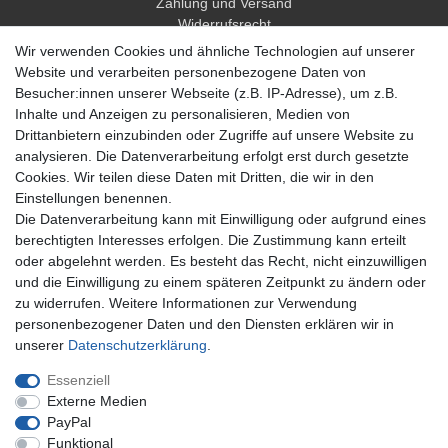
Zahlung und Versand
Widerrufsrecht
Widerrufsformular
Wir verwenden Cookies und ähnliche Technologien auf unserer
Hilfe
Website und verarbeiten personenbezogene Daten von
Besucher:innen unserer Webseite (z.B. IP-Adresse), um z.B.
Mein Konto
Inhalte und Anzeigen zu personalisieren, Medien von
Drittanbietern einzubinden oder Zugriffe auf unsere Website zu
Registrieren
analysieren. Die Datenverarbeitung erfolgt erst durch gesetzte
Anmelden
Cookies. Wir teilen diese Daten mit Dritten, die wir in den
Einstellungen benennen.
Unternehmen
Die Datenverarbeitung kann mit Einwilligung oder aufgrund eines
berechtigten Interesses erfolgen. Die Zustimmung kann erteilt
Kontakt
oder abgelehnt werden. Es besteht das Recht, nicht einzuwilligen
Datenschutzerklärung
und die Einwilligung zu einem späteren Zeitpunkt zu ändern oder
AGB Kundeninformationen
zu widerrufen. Weitere Informationen zur Verwendung
Impressum
personenbezogener Daten und den Diensten erklären wir in
Zahlung und Versand
unserer
Daten­schutz­erklärung
.
Essenziell
Externe Medien
PayPal
Funktional