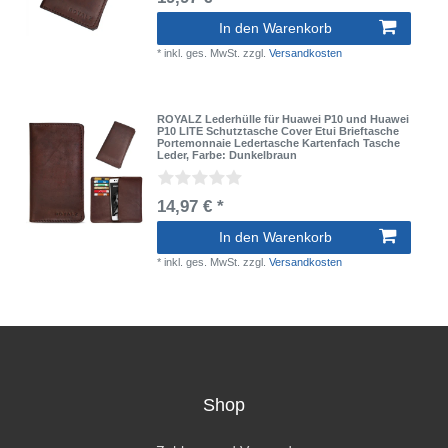
In den Warenkorb
*
inkl. ges. MwSt.
zzgl.
Versandkosten
ROYALZ Lederhülle für Huawei P10 und Huawei
P10 LITE Schutztasche Cover Etui Brieftasche
Portemonnaie Ledertasche Kartenfach Tasche
Leder
, Farbe: Dunkelbraun
14,97 € *
In den Warenkorb
*
inkl. ges. MwSt.
zzgl.
Versandkosten
Shop