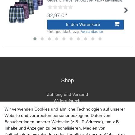
Größe: L
, Farbe: Set 002 ( 5er Pack - Mehrfarbig)
32,97 € *
In den Warenkorb
*
inkl. ges. MwSt.
zzgl.
Versandkosten
Shop
Zahlung und Versand
Widerrufsrecht
Widerrufsformular
Wir verwenden Cookies und ähnliche Technologien auf unserer
Hilfe
Website und verarbeiten personenbezogene Daten von
Besucher:innen unserer Webseite (z.B. IP-Adresse), um z.B.
Mein Konto
Inhalte und Anzeigen zu personalisieren, Medien von
Drittanbietern einzubinden oder Zugriffe auf unsere Website zu