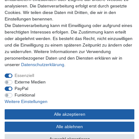
Registrieren
analysieren. Die Datenverarbeitung erfolgt erst durch gesetzte
Anmelden
Cookies. Wir teilen diese Daten mit Dritten, die wir in den
Einstellungen benennen.
Unternehmen
Die Datenverarbeitung kann mit Einwilligung oder aufgrund eines
berechtigten Interesses erfolgen. Die Zustimmung kann erteilt
Kontakt
oder abgelehnt werden. Es besteht das Recht, nicht einzuwilligen
Datenschutzerklärung
und die Einwilligung zu einem späteren Zeitpunkt zu ändern oder
AGB Kundeninformationen
zu widerrufen. Weitere Informationen zur Verwendung
Impressum
personenbezogener Daten und den Diensten erklären wir in
Zahlung und Versand
unserer
Daten­schutz­erklärung
.
Essenziell
Externe Medien
PayPal
Funktional
Weitere Einstellungen
Alle akzeptieren
* Gilt nur für Lieferungen nach Deutschland. Lieferzeiten für andere Länder siehe
hier
Alle ablehnen
© Copyright 2022 | Alle Rechte vorbehalten.