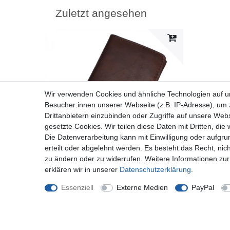
Zuletzt angesehen
Wir verwenden Cookies und ähnliche Technologien auf 
Besucher:innen unserer Webseite (z.B. IP-Adresse), um z
Drittanbietern einzubinden oder Zugriffe auf unsere Webs
gesetzte Cookies. Wir teilen diese Daten mit Dritten, die
Die Datenverarbeitung kann mit Einwilligung oder aufgru
erteilt oder abgelehnt werden. Es besteht das Recht, nich
zu ändern oder zu widerrufen. Weitere Informationen 
erklären wir in unserer
Daten­schutz­erklärung
.
ROYALZ Brieftasche für Elephone S3 Tasche
Geldbeutel Portemonnaie Leder Cognac Braun
Essenziell
Externe Medien
PayPal
19,97 € *
*
inkl. ges. MwSt.
zzgl.
Versandkosten