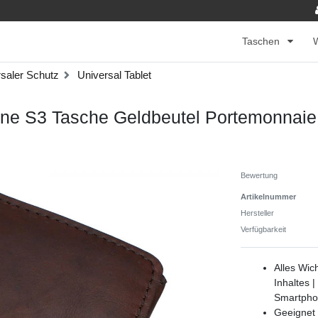
Taschen
saler Schutz
Universal Tablet
one S3 Tasche Geldbeutel Portemonnai
Bewertung
Artikelnummer
Hersteller
Verfügbarkeit
Alles Wic
Inhaltes 
Smartph
Geeignet 