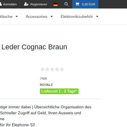
Anmelden
Registrieren
0,00 EUR
Wäsche
Accessoires
Elektronikzubehör
e Leder Cognac Braun
7408
ROYALZ
Lieferzeit 1 - 2 Tage*
htige immer dabei | Übersichtliche Organisation des
| Schneller Zugriff auf Geld, Ihren Ausweis und
one
für Ihr Elephone S3