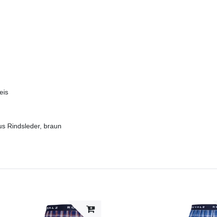
eis
us Rindsleder, braun