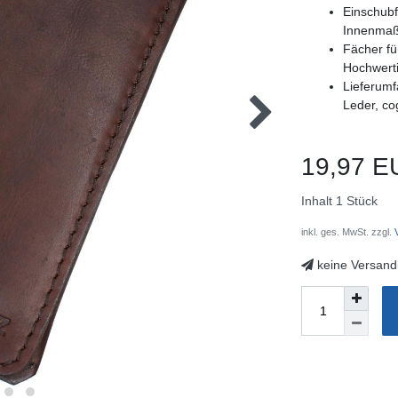
Einschubf
Innenmaß
Fächer fü
Hochwerti
Lieferumf
Leder, c
19,97 E
Inhalt
1
Stück
inkl. ges. MwSt. zzgl.
V
keine Versand