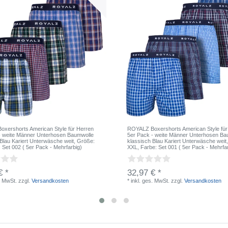
xershorts American Style für Herren
ROYALZ Boxershorts American Style für
- weite Männer Unterhosen Baumwolle
5er Pack - weite Männer Unterhosen Ba
 Blau Kariert Unterwäsche weit
, Größe:
klassisch Blau Kariert Unterwäsche weit
: Set 002 ( 5er Pack - Mehrfarbig)
XXL
, Farbe: Set 001 ( 5er Pack - Mehrfa
€ *
32,97 € *
. MwSt.
zzgl.
Versandkosten
*
inkl. ges. MwSt.
zzgl.
Versandkosten