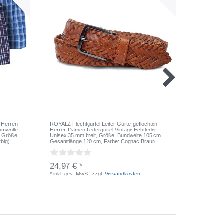
 Herren
ROYALZ Flechtgürtel Leder Gürtel geflochten
ROYALZ "
umwolle
Herren Damen Ledergürtel Vintage Echtleder
für Männ
, Größe:
Unisex 35 mm breit
, Größe: Bundweite 105 cm =
Vintage 
rbig)
Gesamtlänge 120 cm
, Farbe: Cognac Braun
Navy Gr
24,97 € *
59,97 
*
inkl. ges. MwSt.
zzgl.
Versandkosten
*
inkl. ge