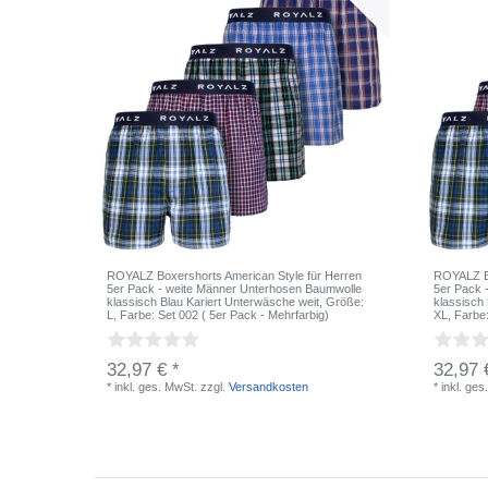
ROYALZ Boxershorts American Style für Herren
ROYALZ Bo
5er Pack - weite Männer Unterhosen Baumwolle
5er Pack 
klassisch Blau Kariert Unterwäsche weit
, Größe:
klassisch
L
, Farbe: Set 002 ( 5er Pack - Mehrfarbig)
XL
, Farbe
32,97 € *
32,97 
*
inkl. ges. MwSt.
zzgl.
Versandkosten
*
inkl. ges