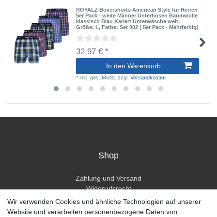
ROYALZ Boxershorts American Style für Herren
5er Pack - weite Männer Unterhosen Baumwolle
klassisch Blau Kariert Unterwäsche weit
,
Größe: L
, Farbe: Set 002 ( 5er Pack - Mehrfarbig)
32,97 € *
In den Warenkorb
*
inkl. ges. MwSt.
zzgl.
Versandkosten
Shop
Zahlung und Versand
Widerrufsrecht
Widerrufsformular
Wir verwenden Cookies und ähnliche Technologien auf unserer
Hilfe
Website und verarbeiten personenbezogene Daten von