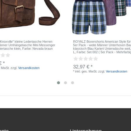
noxville" kleine Ledertasche Herren
ROYALZ Boxershorts American Style für
Männer Umhängetasche Mini Messenger
5er Pack - weite Männer Unterhosen Ba
tertasche klein
, Farbe: Nevada braun
klassisch Blau Kariert Unterwäsche weit
L
, Farbe: Set 002 ( 5er Pack - Mehrfarbi
€ *
32,97 € *
. MwSt.
zzgl.
Versandkosten
*
inkl. ges. MwSt.
zzgl.
Versandkosten