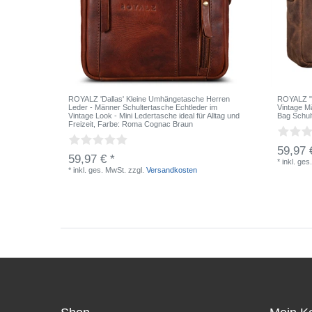
ROYALZ 'Dallas' Kleine Umhängetasche Herren
ROYALZ "K
Leder - Männer Schultertasche Echtleder im
Vintage 
Vintage Look - Mini Ledertasche ideal für Alltag und
Bag Schul
Freizeit
, Farbe: Roma Cognac Braun
59,97 
59,97 € *
*
inkl. ges
*
inkl. ges. MwSt.
zzgl.
Versandkosten