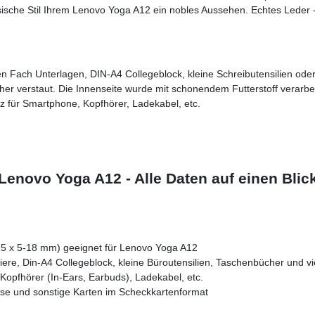
sische Stil Ihrem Lenovo Yoga A12 ein nobles Aussehen. Echtes Leder
 Fach Unterlagen, DIN-A4 Collegeblock, kleine Schreibutensilien oder
cher verstaut. Die Innenseite wurde mit schonendem Futterstoff verarbe
tz für Smartphone, Kopfhörer, Ladekabel, etc.
enovo Yoga A12 - Alle Daten auf einen Blic
15 x 5-18 mm) geeignet für Lenovo Yoga A12
ere, Din-A4 Collegeblock, kleine Büroutensilien, Taschenbücher und v
Kopfhörer (In-Ears, Earbuds), Ladekabel, etc.
ise und sonstige Karten im Scheckkartenformat