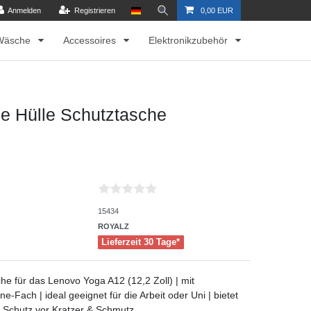
Anmelden
Registrieren
0,00 EUR
Wäsche
Accessoires
Elektronikzubehör
le Hülle Schutztasche
15434
ROYALZ
Lieferzeit 30 Tage*
he für das Lenovo Yoga A12 (12,2 Zoll) | mit
e-Fach | ideal geeignet für die Arbeit oder Uni | bietet
 Schutz vor Kratzer & Schmutz