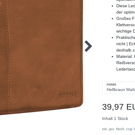
Diese Led
der optima
Großes Fa
Klettvers
wichtige
Praktisch
nicht | E
deshalb z
Material: 
Reißversc
Ledertas
FARBE
39,97 E
Inhalt
1
Stück
inkl. ges. MwSt. zzgl.
V