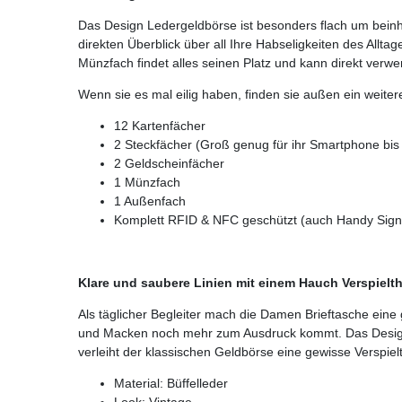
Das Design Ledergeldbörse ist besonders flach um beinha
direkten Überblick über all Ihre Habseligkeiten des Allt
Münzfach findet alles seinen Platz und kann direkt ver
Wenn sie es mal eilig haben, finden sie außen ein weite
12 Kartenfächer
2 Steckfächer (Groß genug für ihr Smartphone bi
2 Geldscheinfächer
1 Münzfach
1 Außenfach
Komplett RFID & NFC geschützt (auch Handy Signa
Klare und saubere Linien mit einem Hauch Verspielth
Als täglicher Begleiter mach die Damen Brieftasche eine
und Macken noch mehr zum Ausdruck kommt. Das Design v
verleiht der klassischen Geldbörse eine gewisse Verspi
Material: Büffelleder
Look: Vintage