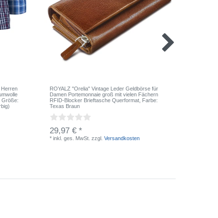
 Herren
ROYALZ "Orelia" Vintage Leder Geldbörse für
ROYALZ B
umwolle
Damen Portemonnaie groß mit vielen Fächern
5er Pack
, Größe:
RFID-Blocker Brieftasche Querformat
, Farbe:
klassisch
rbig)
Texas Braun
M
, Farbe
29,97 € *
32,97 
*
inkl. ges. MwSt.
zzgl.
Versandkosten
*
inkl. ge