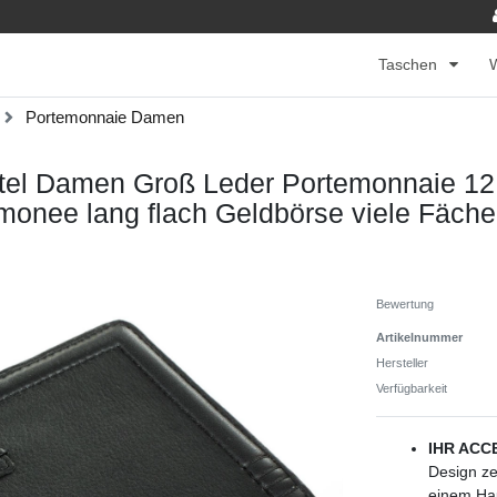
Taschen
Portemonnaie Damen
tel Damen Groß Leder Portemonnaie 12
monee lang flach Geldbörse viele Fäche
Bewertung
Artikelnummer
Hersteller
Verfügbarkeit
IHR ACC
Design ze
einem Hau