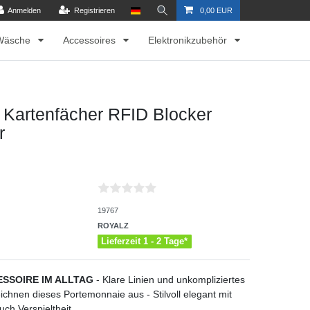
Anmelden
Registrieren
0,00 EUR
Wäsche
Accessoires
Elektronikzubehör
 Kartenfächer RFID Blocker
r
19767
ROYALZ
Lieferzeit 1 - 2 Tage*
ESSOIRE IM ALLTAG
- Klare Linien und unkompliziertes
ichnen dieses Portemonnaie aus - Stilvoll elegant mit
ch Verspieltheit