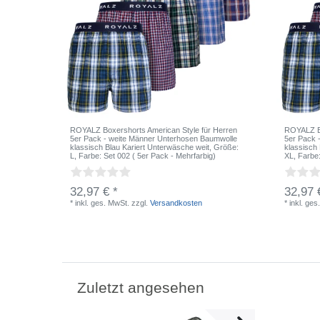
ROYALZ Boxershorts American Style für Herren
ROYALZ Bo
5er Pack - weite Männer Unterhosen Baumwolle
5er Pack 
klassisch Blau Kariert Unterwäsche weit
, Größe:
klassisch
L
, Farbe: Set 002 ( 5er Pack - Mehrfarbig)
XL
, Farbe
32,97 € *
32,97 
*
inkl. ges. MwSt.
zzgl.
Versandkosten
*
inkl. ges
Zuletzt angesehen