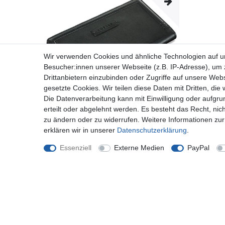
Wir verwenden Cookies und ähnliche Technologien auf 
Besucher:innen unserer Webseite (z.B. IP-Adresse), um z
Drittanbietern einzubinden oder Zugriffe auf unsere Webs
gesetzte Cookies. Wir teilen diese Daten mit Dritten, die
Die Datenverarbeitung kann mit Einwilligung oder aufgru
erteilt oder abgelehnt werden. Es besteht das Recht, nich
zu ändern oder zu widerrufen. Weitere Informationen 
erklären wir in unserer
Daten­schutz­erklärung
.
ROYALZ "Iris" Vintage Geldbeutel Damen Groß
Leder Portemonnaie 12 Kartenfächer RFID
Essenziell
Externe Medien
PayPal
Blocker Echtleder XXL Brieftasche Portmonee lang
flach Geldbörse viele Fächer
ab 29,97 € *
*
inkl. ges. MwSt.
zzgl.
Versandkosten