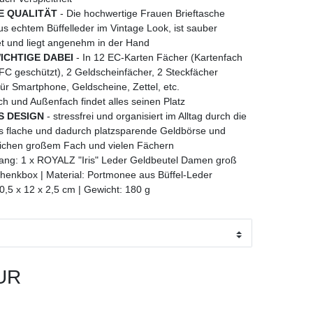
E QUALITÄT
- Die hochwertige Frauen Brieftasche
us echtem Büffelleder im Vintage Look, ist sauber
et und liegt angenehm in der Hand
ICHTIGE DABEI
- In 12 EC-Karten Fächer (Kartenfach
C geschützt), 2 Geldscheinfächer, 2 Steckfächer
ür Smartphone, Geldscheine, Zettel, etc.
h und Außenfach findet alles seinen Platz
S DESIGN
- stressfrei und organisiert im Alltag durch die
 flache und dadurch platzsparende Geldbörse und
lichen großem Fach und vielen Fächern
ang: 1 x ROYALZ "Iris" Leder Geldbeutel Damen groß
chenkbox | Material: Portmonee aus Büffel-Leder
0,5 x 12 x 2,5 cm | Gewicht: 180 g
UR