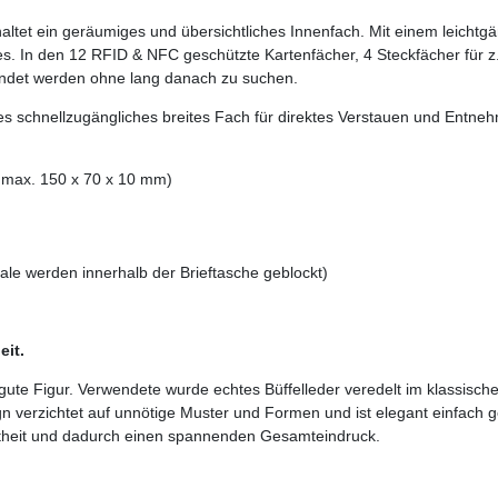
ltet ein geräumiges und übersichtliches Innenfach. Mit einem leichtgä
ages. In den 12 RFID & NFC geschützte Kartenfächer, 4 Steckfächer für 
wendet werden ohne lang danach zu suchen.
res schnellzugängliches breites Fach für direktes Verstauen und Entne
s max. 150 x 70 x 10 mm)
le werden innerhalb der Brieftasche geblockt)
eit.
 gute Figur. Verwendete wurde echtes Büffelleder veredelt im klassisch
erzichtet auf unnötige Muster und Formen und ist elegant einfach g
eltheit und dadurch einen spannenden Gesamteindruck.