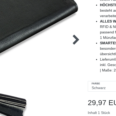
HÖCHST
besteht a
verarbeit
ALLES W
RFID & NF
passend f
1 Münzfac
SMARTE
besonders
übersicht
Lieferumf
inkl. Ges
| Maße: 2
FARBE
29,97 E
Inhalt
1
Stück