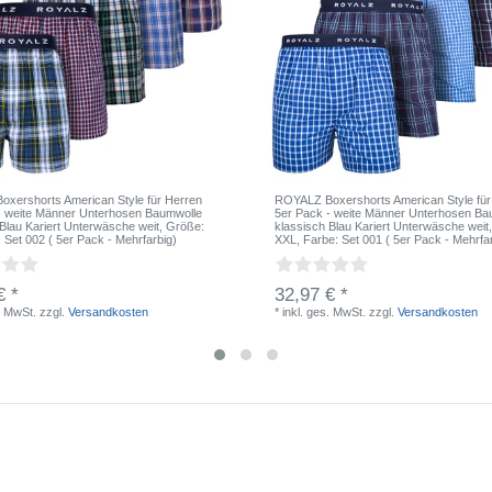
xershorts American Style für Herren
ROYALZ Boxershorts American Style für
- weite Männer Unterhosen Baumwolle
5er Pack - weite Männer Unterhosen Ba
 Blau Kariert Unterwäsche weit
, Größe:
klassisch Blau Kariert Unterwäsche weit
: Set 002 ( 5er Pack - Mehrfarbig)
XXL
, Farbe: Set 001 ( 5er Pack - Mehrfa
€ *
32,97 € *
. MwSt.
zzgl.
Versandkosten
*
inkl. ges. MwSt.
zzgl.
Versandkosten