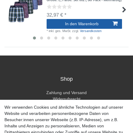
Größe: L
, Farbe: Set 002 ( 5er Pack - Mehrfarbig)
32,97 € *
In den Warenkorb
*
inkl. ges. MwSt.
zzgl.
Versandkosten
Shop
Zahlung und Versand
Widerrufsrecht
Widerrufsformular
Wir verwenden Cookies und ähnliche Technologien auf unserer
Hilfe
Website und verarbeiten personenbezogene Daten von
Besucher:innen unserer Webseite (z.B. IP-Adresse), um z.B.
Mein Konto
Inhalte und Anzeigen zu personalisieren, Medien von
Drittanbietern einzubinden oder Zugriffe auf unsere Website zu