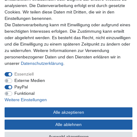
Registrieren
analysieren. Die Datenverarbeitung erfolgt erst durch gesetzte
Anmelden
Cookies. Wir teilen diese Daten mit Dritten, die wir in den
Einstellungen benennen.
Unternehmen
Die Datenverarbeitung kann mit Einwilligung oder aufgrund eines
berechtigten Interesses erfolgen. Die Zustimmung kann erteilt
Kontakt
oder abgelehnt werden. Es besteht das Recht, nicht einzuwilligen
Datenschutzerklärung
und die Einwilligung zu einem späteren Zeitpunkt zu ändern oder
AGB Kundeninformationen
zu widerrufen. Weitere Informationen zur Verwendung
Impressum
personenbezogener Daten und den Diensten erklären wir in
Zahlung und Versand
unserer
Daten­schutz­erklärung
.
Essenziell
Externe Medien
PayPal
Funktional
Weitere Einstellungen
Alle akzeptieren
* Gilt nur für Lieferungen nach Deutschland. Lieferzeiten für andere Länder siehe
hier
Alle ablehnen
© Copyright 2022 | Alle Rechte vorbehalten.
Auswahl akzeptieren