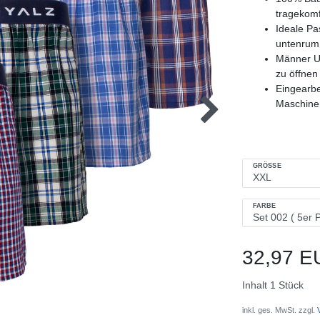
tragekomf
Ideale Pa
untenrum
Männer Un
zu öffnen 
Eingearbe
Maschinen
GRÖSSE
FARBE
32,97 E
Inhalt
1
Stück
inkl. ges. MwSt. zzgl.
V