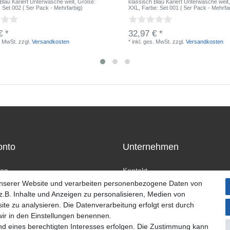
 Blau Kariert Unterwäsche weit
, Größe:
klassisch Blau Kariert Unterwäsche weit
: Set 002 ( 5er Pack - Mehrfarbig)
XXL
, Farbe: Set 001 ( 5er Pack - Mehrfa
€ *
32,97 € *
. MwSt.
zzgl.
Versandkosten
*
inkl. ges. MwSt.
zzgl.
Versandkosten
onto
Unternehmen
ren
Kontakt
n
Datenschutzerklärung
unserer Website und verarbeiten personenbezogene Daten von
AGB Kundeninformationen
.B. Inhalte und Anzeigen zu personalisieren, Medien von
Impressum
ite zu analysieren. Die Datenverarbeitung erfolgt erst durch
 wir in den Einstellungen benennen.
nd eines berechtigten Interesses erfolgen. Die Zustimmung kann