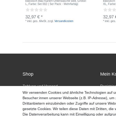
klassisch Blau Kariert Unterwäsche weit
, Größe:
klassisch
L
, Farbe: Set 002 ( 5er Pack - Mehrfarbig)
XL
, Farbe
32,97 € *
32,97 
*
inkl. ges. MwSt.
zzgl.
Versandkosten
*
inkl. ges
Shop
Mein K
Zahlung und Versand
Registrie
Widerrufsrecht
Anmelde
Wir verwenden Cookies und ähnliche Technologien auf 
Widerrufsformular
Besucher:innen unserer Webseite (z.B. IP-Adresse), um z
Hilfe
Drittanbietern einzubinden oder Zugriffe auf unsere Webs
gesetzte Cookies. Wir teilen diese Daten mit Dritten, die
Die Datenverarbeitung kann mit Einwilligung oder aufgru