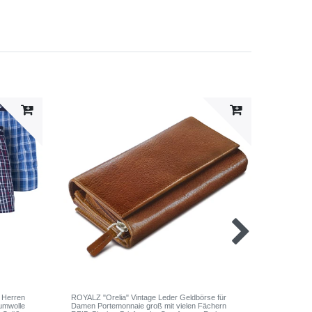
 Herren
ROYALZ "Orelia" Vintage Leder Geldbörse für
ROYALZ B
umwolle
Damen Portemonnaie groß mit vielen Fächern
5er Pack