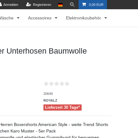
Anmelden
Registrieren
0,00 EUR
Wäsche
Accessoires
Elektronikzubehör
ner Unterhosen Baumwolle
20649
ROYALZ
Lieferzeit 30 Tage*
rren Boxershorts American Style - weite Trend Shorts
schen Karo Muster - 5er Pack
mwolle und elastischer Gummibund für bequemen