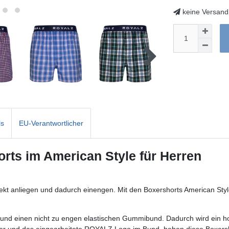
keine Versand
ls
EU-Verantwortlicher
ts im American Style für Herren
t direkt anliegen und dadurch einengen. Mit den Boxershorts American S
nd einen nicht zu engen elastischen Gummibund. Dadurch wird ein h
er und das eingearbeitete ROYALZ Logo im Bund, heben diese Boxershor