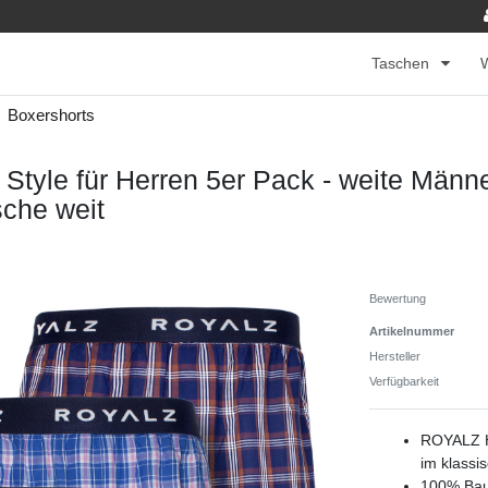
Taschen
Boxershorts
tyle für Herren 5er Pack - weite Män
sche weit
Bewertung
Artikelnummer
Hersteller
Verfügbarkeit
ROYALZ He
im klassi
100% Bau