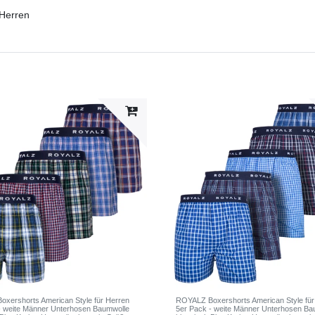
 Herren
xershorts American Style für Herren
ROYALZ Boxershorts American Style für
- weite Männer Unterhosen Baumwolle
5er Pack - weite Männer Unterhosen Ba