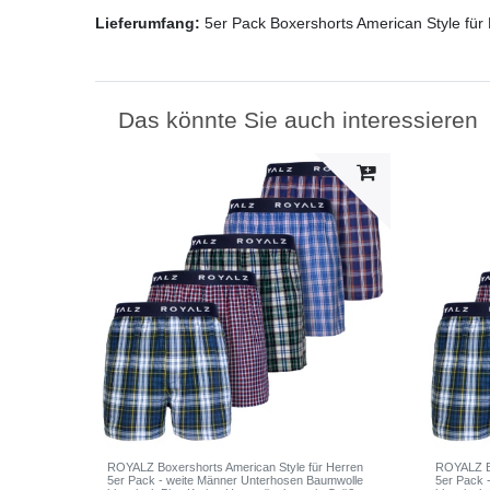
Lieferumfang:
5er Pack Boxershorts American Style für
Das könnte Sie auch interessieren
ROYALZ Boxershorts American Style für Herren
ROYALZ Bo
5er Pack - weite Männer Unterhosen Baumwolle
5er Pack 