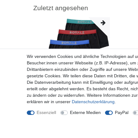
Zuletzt angesehen
Wir verwenden Cookies und ähnliche Technologien auf 
Besucher:innen unserer Webseite (z.B. IP-Adresse), um z
Drittanbietern einzubinden oder Zugriffe auf unsere Webs
gesetzte Cookies. Wir teilen diese Daten mit Dritten, die
Die Datenverarbeitung kann mit Einwilligung oder aufgru
erteilt oder abgelehnt werden. Es besteht das Recht, nich
zu ändern oder zu widerrufen. Weitere Informationen 
erklären wir in unserer
Daten­schutz­erklärung
.
ROYALZ 5 Boxershorts für Herren "Lifestyle"
Männer Unterhosen 5 Pack
Essenziell
Externe Medien
PayPal
ab 19,97 € *
*
inkl. ges. MwSt.
zzgl.
Versandkosten