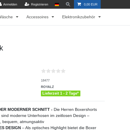
Anmelden
Registrieren
0,00 EUR
Wäsche
Accessoires
Elektronikzubehör
k
18477
ROYALZ
Lieferzeit 1 - 2 Tage*
ER MODERNER SCHNITT -
Die Herren Boxershorts
e“ sind moderne Unterhosen im zeitlosen Design –
d, bequem, atmungsaktiv
ES DESIGN
– Als optisches Highlight bietet die Boxer