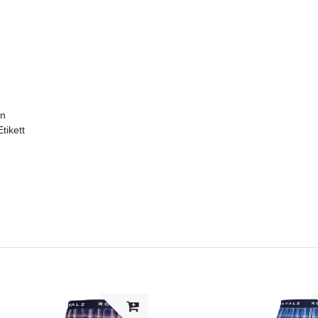
en
tikett