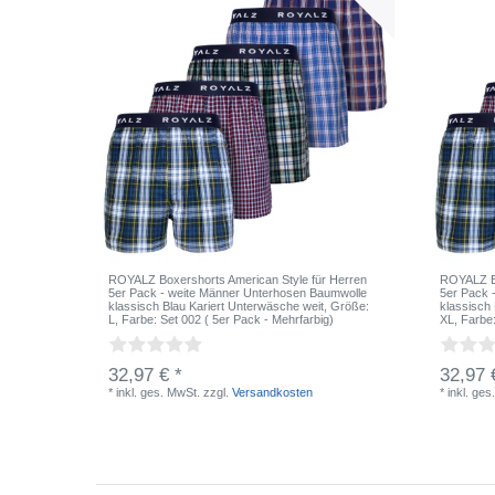
ROYALZ Boxershorts American Style für Herren
ROYALZ Bo
5er Pack - weite Männer Unterhosen Baumwolle
5er Pack 
klassisch Blau Kariert Unterwäsche weit
, Größe:
klassisch
L
, Farbe: Set 002 ( 5er Pack - Mehrfarbig)
XL
, Farbe
32,97 € *
32,97 
*
inkl. ges. MwSt.
zzgl.
Versandkosten
*
inkl. ges