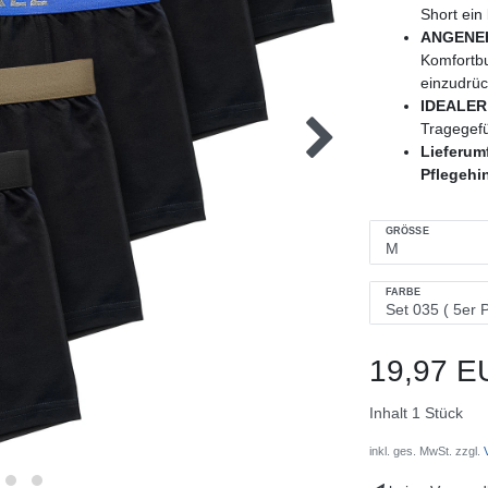
Short ein
ANGENE
Komfortbu
einzudrüc
IDEALER
Tragegefü
Lieferu
Pflegehi
GRÖSSE
FARBE
19,97 E
Inhalt
1
Stück
inkl. ges. MwSt. zzgl.
V