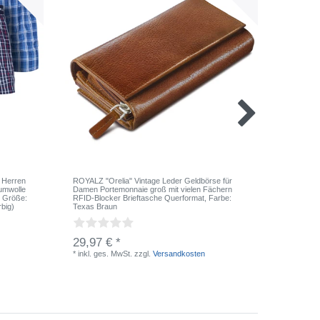
 Herren
ROYALZ "Orelia" Vintage Leder Geldbörse für
ROYALZ B
umwolle
Damen Portemonnaie groß mit vielen Fächern
5er Pack
, Größe:
RFID-Blocker Brieftasche Querformat
, Farbe:
klassisch
rbig)
Texas Braun
M
, Farbe
29,97 € *
32,97 
*
inkl. ges. MwSt.
zzgl.
Versandkosten
*
inkl. ge