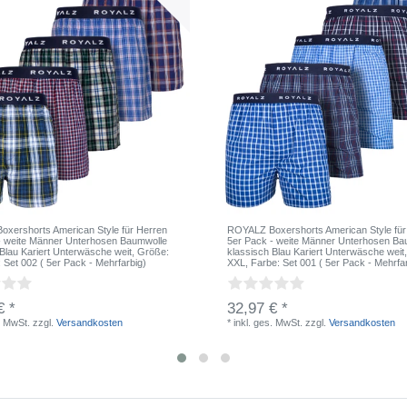
xershorts American Style für Herren
ROYALZ Boxershorts American Style für
- weite Männer Unterhosen Baumwolle
5er Pack - weite Männer Unterhosen Ba
 Blau Kariert Unterwäsche weit
, Größe:
klassisch Blau Kariert Unterwäsche weit
: Set 002 ( 5er Pack - Mehrfarbig)
XXL
, Farbe: Set 001 ( 5er Pack - Mehrfa
€ *
32,97 € *
. MwSt.
zzgl.
Versandkosten
*
inkl. ges. MwSt.
zzgl.
Versandkosten