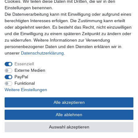
Cookies. Wir teilen diese Daten mit Dritten, die wir in den
Einstellungen benennen.
Unternehmen
Die Datenverarbeitung kann mit Einwilligung oder aufgrund eines
berechtigten Interesses erfolgen. Die Zustimmung kann erteilt
Kontakt
oder abgelehnt werden. Es besteht das Recht, nicht einzuwilligen
Datenschutzerklärung
und die Einwilligung zu einem späteren Zeitpunkt zu ändern oder
AGB Kundeninformationen
zu widerrufen. Weitere Informationen zur Verwendung
Impressum
personenbezogener Daten und den Diensten erklären wir in
Zahlung und Versand
unserer
Daten­schutz­erklärung
.
Essenziell
Externe Medien
PayPal
Funktional
Weitere Einstellungen
Alle akzeptieren
* Gilt nur für Lieferungen nach Deutschland. Lieferzeiten für andere Länder siehe
hier
Alle ablehnen
© Copyright 2022 | Alle Rechte vorbehalten.
Auswahl akzeptieren