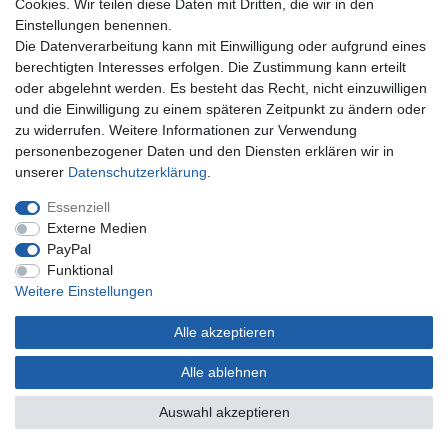
Cookies. Wir teilen diese Daten mit Dritten, die wir in den
Einstellungen benennen.
Unternehmen
Die Datenverarbeitung kann mit Einwilligung oder aufgrund eines
berechtigten Interesses erfolgen. Die Zustimmung kann erteilt
Kontakt
oder abgelehnt werden. Es besteht das Recht, nicht einzuwilligen
Datenschutzerklärung
und die Einwilligung zu einem späteren Zeitpunkt zu ändern oder
AGB Kundeninformationen
zu widerrufen. Weitere Informationen zur Verwendung
Impressum
personenbezogener Daten und den Diensten erklären wir in
Zahlung und Versand
unserer
Daten­schutz­erklärung
.
Essenziell
Externe Medien
PayPal
Funktional
Weitere Einstellungen
Alle akzeptieren
* Gilt nur für Lieferungen nach Deutschland. Lieferzeiten für andere Länder siehe
hier
Alle ablehnen
© Copyright 2022 | Alle Rechte vorbehalten.
Auswahl akzeptieren