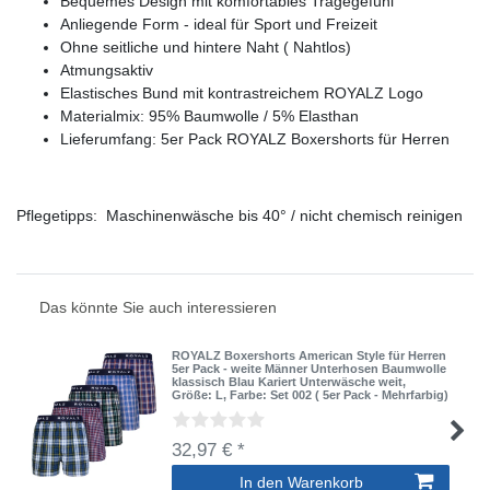
Bequemes Design mit komfortables Tragegefühl
Anliegende Form - ideal für Sport und Freizeit
Ohne seitliche und hintere Naht ( Nahtlos)
Atmungsaktiv
Elastisches Bund mit kontrastreichem ROYALZ Logo
Materialmix: 95% Baumwolle / 5% Elasthan
Lieferumfang: 5er Pack ROYALZ Boxershorts für Herren
Pflegetipps: Maschinenwäsche bis 40° / nicht chemisch reinigen
Das könnte Sie auch interessieren
ROYALZ Boxershorts American Style für Herren
5er Pack - weite Männer Unterhosen Baumwolle
klassisch Blau Kariert Unterwäsche weit
,
Größe: L
, Farbe: Set 002 ( 5er Pack - Mehrfarbig)
32,97 € *
In den Warenkorb