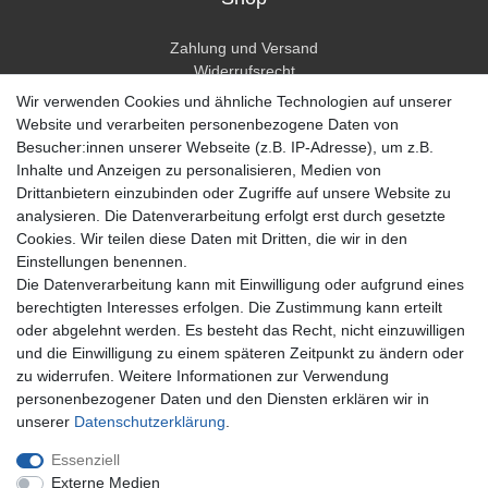
Zahlung und Versand
Widerrufsrecht
Widerrufsformular
Wir verwenden Cookies und ähnliche Technologien auf unserer
Hilfe
Website und verarbeiten personenbezogene Daten von
Besucher:innen unserer Webseite (z.B. IP-Adresse), um z.B.
Mein Konto
Inhalte und Anzeigen zu personalisieren, Medien von
Drittanbietern einzubinden oder Zugriffe auf unsere Website zu
Registrieren
analysieren. Die Datenverarbeitung erfolgt erst durch gesetzte
Anmelden
Cookies. Wir teilen diese Daten mit Dritten, die wir in den
Einstellungen benennen.
Unternehmen
Die Datenverarbeitung kann mit Einwilligung oder aufgrund eines
berechtigten Interesses erfolgen. Die Zustimmung kann erteilt
Kontakt
oder abgelehnt werden. Es besteht das Recht, nicht einzuwilligen
Datenschutzerklärung
und die Einwilligung zu einem späteren Zeitpunkt zu ändern oder
AGB Kundeninformationen
zu widerrufen. Weitere Informationen zur Verwendung
Impressum
personenbezogener Daten und den Diensten erklären wir in
Zahlung und Versand
unserer
Daten­schutz­erklärung
.
Essenziell
Externe Medien