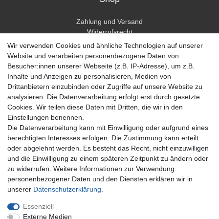
Zahlung und Versand
Widerrufsrecht
Widerrufsformular
Wir verwenden Cookies und ähnliche Technologien auf unserer
Hilfe
Website und verarbeiten personenbezogene Daten von
Besucher:innen unserer Webseite (z.B. IP-Adresse), um z.B.
Mein Konto
Inhalte und Anzeigen zu personalisieren, Medien von
Drittanbietern einzubinden oder Zugriffe auf unsere Website zu
Registrieren
analysieren. Die Datenverarbeitung erfolgt erst durch gesetzte
Anmelden
Cookies. Wir teilen diese Daten mit Dritten, die wir in den
Einstellungen benennen.
Unternehmen
Die Datenverarbeitung kann mit Einwilligung oder aufgrund eines
berechtigten Interesses erfolgen. Die Zustimmung kann erteilt
Kontakt
oder abgelehnt werden. Es besteht das Recht, nicht einzuwilligen
Datenschutzerklärung
und die Einwilligung zu einem späteren Zeitpunkt zu ändern oder
AGB Kundeninformationen
zu widerrufen. Weitere Informationen zur Verwendung
Impressum
personenbezogener Daten und den Diensten erklären wir in
Zahlung und Versand
unserer
Daten­schutz­erklärung
.
Essenziell
Externe Medien