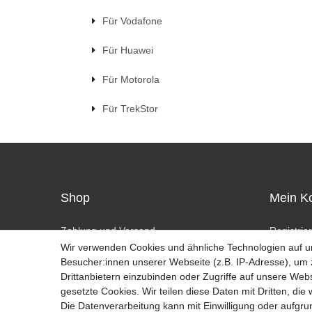
Für Vodafone
Für Huawei
Für Motorola
Für TrekStor
Shop
Mein K
Zahlung und Versand
Registrie
Widerrufsrecht
Anmelde
Wir verwenden Cookies und ähnliche Technologien auf 
Widerrufsformular
Besucher:innen unserer Webseite (z.B. IP-Adresse), um z
Hilfe
Drittanbietern einzubinden oder Zugriffe auf unsere Webs
gesetzte Cookies. Wir teilen diese Daten mit Dritten, die
Die Datenverarbeitung kann mit Einwilligung oder aufgru