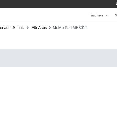
Taschen
enauer Schutz
Für Asus
MeMo Pad ME301T