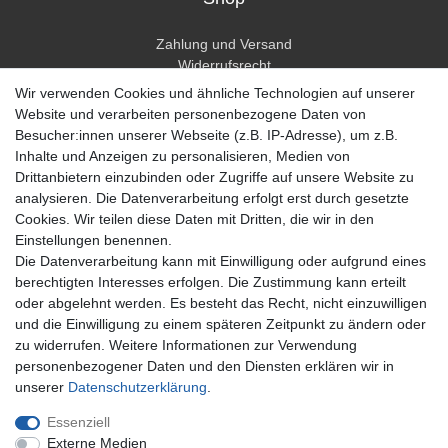
Zahlung und Versand
Widerrufsrecht
Widerrufsformular
Wir verwenden Cookies und ähnliche Technologien auf unserer
Hilfe
Website und verarbeiten personenbezogene Daten von
Besucher:innen unserer Webseite (z.B. IP-Adresse), um z.B.
Mein Konto
Inhalte und Anzeigen zu personalisieren, Medien von
Drittanbietern einzubinden oder Zugriffe auf unsere Website zu
Registrieren
analysieren. Die Datenverarbeitung erfolgt erst durch gesetzte
Anmelden
Cookies. Wir teilen diese Daten mit Dritten, die wir in den
Einstellungen benennen.
Unternehmen
Die Datenverarbeitung kann mit Einwilligung oder aufgrund eines
berechtigten Interesses erfolgen. Die Zustimmung kann erteilt
Kontakt
oder abgelehnt werden. Es besteht das Recht, nicht einzuwilligen
Datenschutzerklärung
und die Einwilligung zu einem späteren Zeitpunkt zu ändern oder
AGB Kundeninformationen
zu widerrufen. Weitere Informationen zur Verwendung
Impressum
personenbezogener Daten und den Diensten erklären wir in
Zahlung und Versand
unserer
Daten­schutz­erklärung
.
Essenziell
Externe Medien