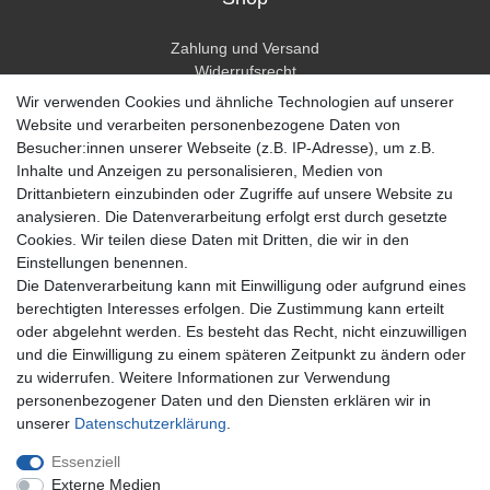
Zahlung und Versand
Widerrufsrecht
Widerrufsformular
Wir verwenden Cookies und ähnliche Technologien auf unserer
Hilfe
Website und verarbeiten personenbezogene Daten von
Besucher:innen unserer Webseite (z.B. IP-Adresse), um z.B.
Mein Konto
Inhalte und Anzeigen zu personalisieren, Medien von
Drittanbietern einzubinden oder Zugriffe auf unsere Website zu
Registrieren
analysieren. Die Datenverarbeitung erfolgt erst durch gesetzte
Anmelden
Cookies. Wir teilen diese Daten mit Dritten, die wir in den
Einstellungen benennen.
Unternehmen
Die Datenverarbeitung kann mit Einwilligung oder aufgrund eines
berechtigten Interesses erfolgen. Die Zustimmung kann erteilt
Kontakt
oder abgelehnt werden. Es besteht das Recht, nicht einzuwilligen
Datenschutzerklärung
und die Einwilligung zu einem späteren Zeitpunkt zu ändern oder
AGB Kundeninformationen
zu widerrufen. Weitere Informationen zur Verwendung
Impressum
personenbezogener Daten und den Diensten erklären wir in
Zahlung und Versand
unserer
Daten­schutz­erklärung
.
Essenziell
Externe Medien