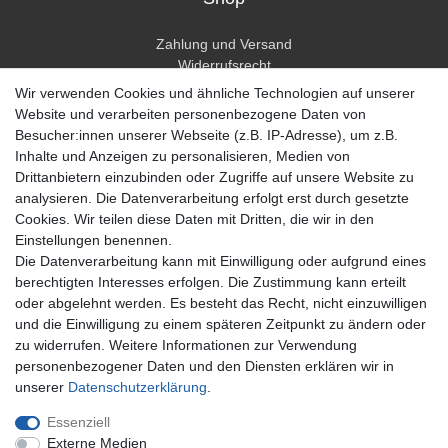
Zahlung und Versand
Widerrufsrecht
Widerrufsformular
Wir verwenden Cookies und ähnliche Technologien auf unserer
Hilfe
Website und verarbeiten personenbezogene Daten von
Besucher:innen unserer Webseite (z.B. IP-Adresse), um z.B.
Mein Konto
Inhalte und Anzeigen zu personalisieren, Medien von
Drittanbietern einzubinden oder Zugriffe auf unsere Website zu
Registrieren
analysieren. Die Datenverarbeitung erfolgt erst durch gesetzte
Anmelden
Cookies. Wir teilen diese Daten mit Dritten, die wir in den
Einstellungen benennen.
Unternehmen
Die Datenverarbeitung kann mit Einwilligung oder aufgrund eines
berechtigten Interesses erfolgen. Die Zustimmung kann erteilt
Kontakt
oder abgelehnt werden. Es besteht das Recht, nicht einzuwilligen
Datenschutzerklärung
und die Einwilligung zu einem späteren Zeitpunkt zu ändern oder
AGB Kundeninformationen
zu widerrufen. Weitere Informationen zur Verwendung
Impressum
personenbezogener Daten und den Diensten erklären wir in
Zahlung und Versand
unserer
Daten­schutz­erklärung
.
Essenziell
Externe Medien