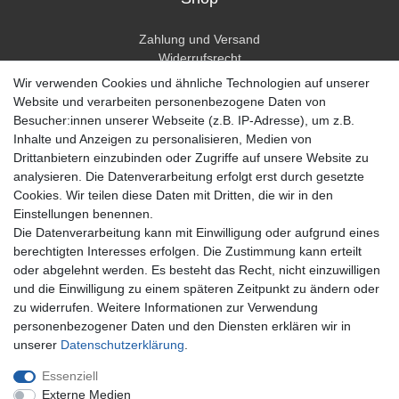
Zahlung und Versand
Widerrufsrecht
Widerrufsformular
Wir verwenden Cookies und ähnliche Technologien auf unserer
Hilfe
Website und verarbeiten personenbezogene Daten von
Besucher:innen unserer Webseite (z.B. IP-Adresse), um z.B.
Mein Konto
Inhalte und Anzeigen zu personalisieren, Medien von
Drittanbietern einzubinden oder Zugriffe auf unsere Website zu
Registrieren
analysieren. Die Datenverarbeitung erfolgt erst durch gesetzte
Anmelden
Cookies. Wir teilen diese Daten mit Dritten, die wir in den
Einstellungen benennen.
Unternehmen
Die Datenverarbeitung kann mit Einwilligung oder aufgrund eines
berechtigten Interesses erfolgen. Die Zustimmung kann erteilt
Kontakt
oder abgelehnt werden. Es besteht das Recht, nicht einzuwilligen
Datenschutzerklärung
und die Einwilligung zu einem späteren Zeitpunkt zu ändern oder
AGB Kundeninformationen
zu widerrufen. Weitere Informationen zur Verwendung
Impressum
personenbezogener Daten und den Diensten erklären wir in
Zahlung und Versand
unserer
Daten­schutz­erklärung
.
Essenziell
Externe Medien