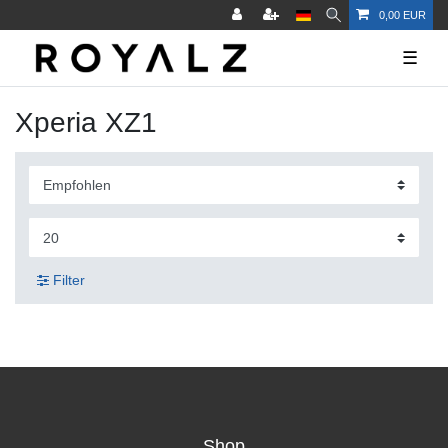
0,00 EUR
☰
Xperia XZ1
Filter
Shop